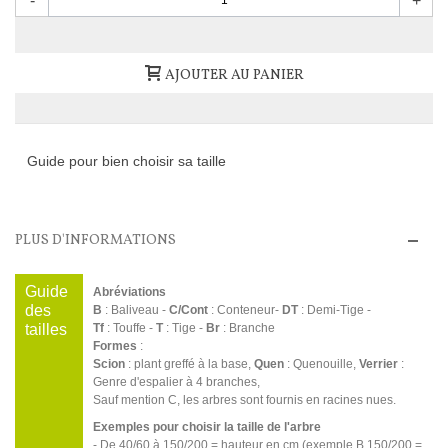
-
+
AJOUTER AU PANIER
Guide pour bien choisir sa taille
PLUS D'INFORMATIONS
Guide
Abréviations
des
B
: Baliveau -
C/Cont
: Conteneur-
DT
: Demi-Tige -
tailles
Tf
: Touffe -
T
: Tige -
Br
: Branche
Formes
:
Scion
: plant greffé à la base,
Quen
: Quenouille,
Verrier
:
Genre d'espalier à 4 branches,
Sauf mention C, les arbres sont fournis en racines nues.
Exemples pour choisir la taille de l'arbre
- De 40/60 à 150/200 = hauteur en cm (exemple B 150/200 =