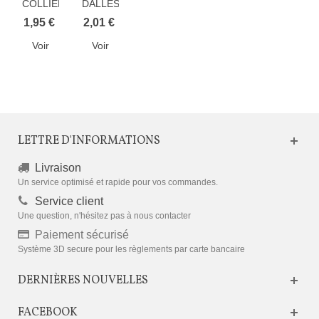
COLLIER
DALLES
TOLTEX
SOUPLES
1,95 €
2,01 €
EN
Voir
Voir
FIBRE
DE
JUTE
LETTRE D'INFORMATIONS
Livraison
Un service optimisé et rapide pour vos commandes.
Service client
Une question, n'hésitez pas à nous contacter
Paiement sécurisé
Système 3D secure pour les règlements par carte bancaire
DERNIÈRES NOUVELLES
FACEBOOK