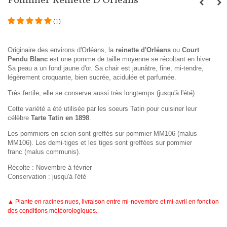
Pommier Reinette D'Orléans
(
1
)
Originaire des environs d'Orléans
,
la
reinette d'Orléans
ou
Court
Pendu Blanc
est une pomme de taille moyenne se récoltant en hiver.
Sa peau a un fond jaune d'or. Sa chair est jaunâtre, fine, mi-tendre,
légèrement croquante, bien sucrée, acidulée et parfumée.
Très fertile, elle se conserve aussi très longtemps (jusqu'à l'été).
Cette variété a été utilisée par les soeurs Tatin pour cuisiner leur
célèbre
Tarte Tatin en 1898
.
Les pommiers en scion sont greffés sur pommier MM106 (malus
MM106). Les demi-tiges et les tiges sont greffées sur pommier
franc (malus communis).
Récolte : Novembre à février
Conservation : jusqu'à l'été
▲ Plante en racines nues, livraison entre mi-novembre et mi-avril en fonction
des conditions météorologiques.