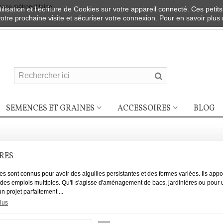
nce métropolitaine
ilisation et l'écriture de Cookies sur votre appareil connecté. Ces petits
votre prochaine visite et sécuriser votre connexion. Pour en savoir plus
SEMENCES ET GRAINES
ACCESSOIRES
BLOG
RES
es sont connus pour avoir des aiguilles persistantes et des formes variées. Ils appo
es emplois multiples. Qu'il s'agisse d'aménagement de bacs, jardinières ou pour un
 projet parfaitement ...
lus