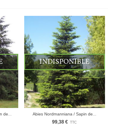
E
INDISPONIBLE
n de...
Abies Nordmanniana / Sapin de...
99,38 €
TTC