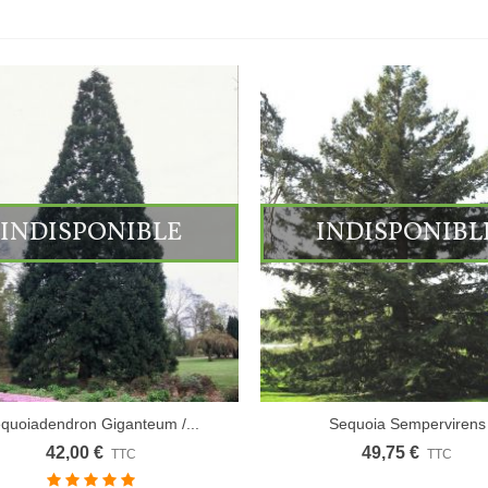
INDISPONIBLE
INDISPONIBL
quoiadendron Giganteum /...
Sequoia Sempervirens
42,00 €
49,75 €
TTC
TTC