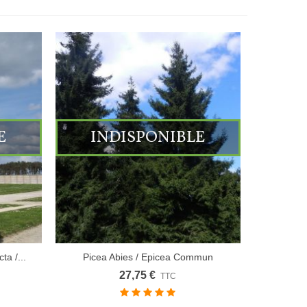
E
INDISPONIBLE
a /...
Picea Abies / Epicea Commun
27,75 €
TTC