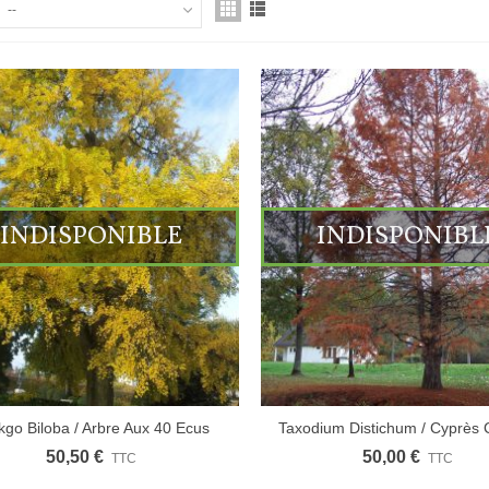
--
INDISPONIBLE
INDISPONIBL
kgo Biloba / Arbre Aux 40 Ecus
Taxodium Distichum / Cyprès
50,50 €
50,00 €
TTC
TTC