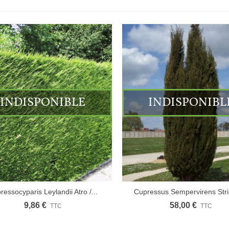
INDISPONIBLE
INDISPONIBL
ressocyparis Leylandii Atro /...
Cupressus Sempervirens Strict
9,86 €
58,00 €
TTC
TTC