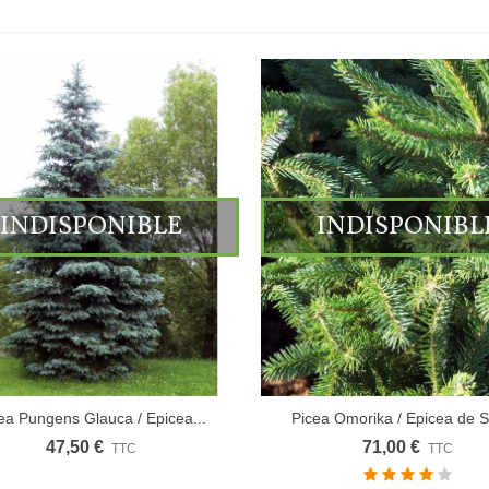
INDISPONIBLE
INDISPONIBL
ea Pungens Glauca / Epicea...
Picea Omorika / Epicea de S
47,50 €
71,00 €
TTC
TTC