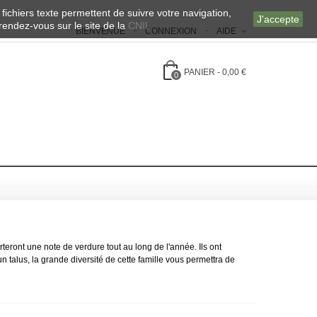
 fichiers texte permettent de suivre votre navigation,
J'accepte
 rendez-vous sur le site de la
CNIL
BIENVENUE
CONNEXION
AIDE
PANIER
-
0,00 €
0
rteront une note de verdure tout au long de l'année. Ils ont
 talus, la grande diversité de cette famille vous permettra de