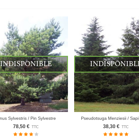
INDISPONIBLE
INDISPONIBL
nus Sylvestris / Pin Sylvestre
Pseudotsuga Menziesii / Sapi
78,50 €
38,30 €
TTC
TTC