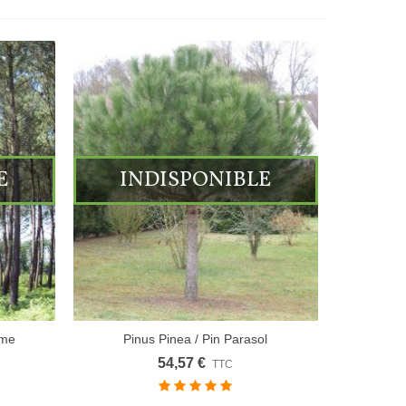
E
INDISPONIBLE
ime
Pinus Pinea / Pin Parasol
54,57 €
TTC