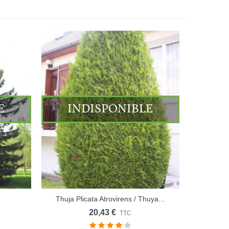
E
INDISPONIBLE
Thuja Plicata Atrovirens / Thuya...
20,43 €
TTC