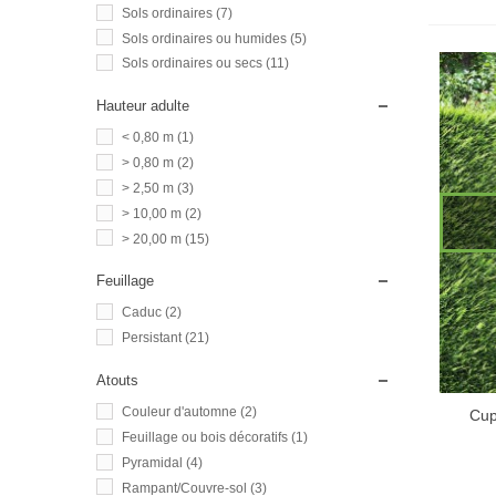
Sols ordinaires
(7)
Sols ordinaires ou humides
(5)
Sols ordinaires ou secs
(11)
Hauteur adulte
< 0,80 m
(1)
> 0,80 m
(2)
> 2,50 m
(3)
> 10,00 m
(2)
> 20,00 m
(15)
Feuillage
Caduc
(2)
Persistant
(21)
Atouts
Couleur d'automne
(2)
Cup
Feuillage ou bois décoratifs
(1)
Pyramidal
(4)
Rampant/Couvre-sol
(3)