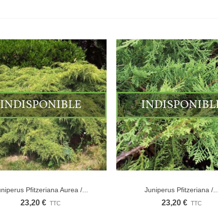
INDISPONIBLE
INDISPONIBL
niperus Pfitzeriana Aurea /...
Juniperus Pfitzeriana /..
23,20 €
23,20 €
TTC
TTC