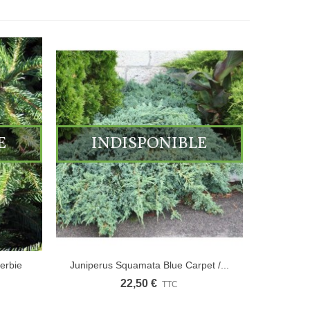
E
INDISPONIBLE
erbie
Juniperus Squamata Blue Carpet /...
22,50 €
TTC