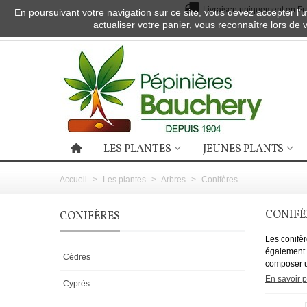
Livraison uniquement en Fra
En poursuivant votre navigation sur ce site, vous devez accepter l’ut
actualiser votre panier, vous reconnaître lors de 
LES PLANTES
JEUNES PLANTS
Accueil
>
Les plantes
>
Arbres
>
Conifères
CONIFÈ
CONIFÈRES
Les conifèr
également d
Cèdres
composer un
En savoir p
Cyprès