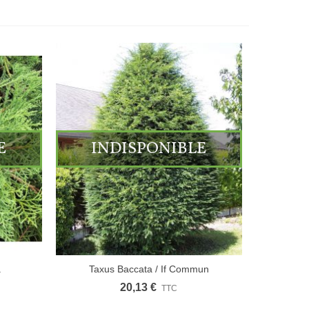
E
INDISPONIBLE
.
Taxus Baccata / If Commun
20,13 €
TTC