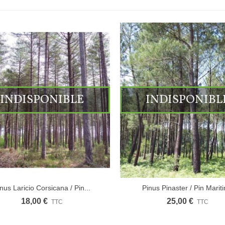
INDISPONIBLE
INDISPONIBL
nus Laricio Corsicana / Pin...
Pinus Pinaster / Pin Marit
18,00 €
25,00 €
TTC
TTC