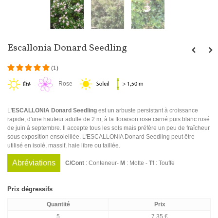
Escallonia Donard Seedling
(
1
)
Rose
L'
ESCALLONIA Donard Seedling
est un arbuste persistant à croissance
rapide, d'une hauteur adulte de 2 m, à la floraison rose carné puis blanc rosé
de juin à septembre. Il accepte tous les sols mais préfère un peu de fraîcheur
sous exposition ensoleillée. L'ESCALLONIA Donard Seedling peut être
utilisé en isolé, massif, haie libre ou taillée.
Abréviations
C/Cont
: Conteneur-
M
: Motte -
Tf
: Touffe
Prix dégressifs
Quantité
Prix
5
7,35 €