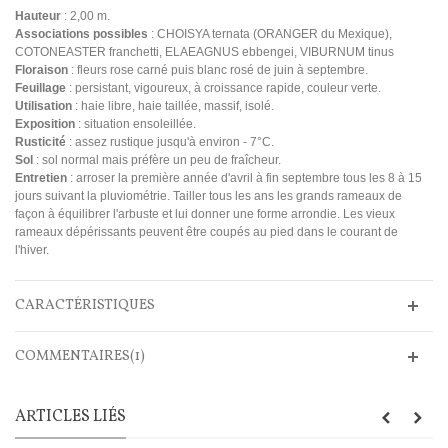
Hauteur
: 2,00 m.
Associations possibles
: CHOISYA ternata (ORANGER du Mexique),
COTONEASTER franchetti, ELAEAGNUS ebbengei, VIBURNUM tinus
Floraison
: fleurs rose carné puis blanc rosé de juin à septembre.
Feuillage
: persistant, vigoureux, à croissance rapide, couleur verte.
Utilisation
: haie libre, haie taillée, massif, isolé.
Exposition
: situation ensoleillée.
Rusticité
: assez rustique jusqu'à environ - 7°C.
Sol
: sol normal mais préfère un peu de fraîcheur.
Entretien
: arroser la première année d'avril à fin septembre tous les 8 à 15
jours suivant la pluviométrie. Tailler tous les ans les grands rameaux de
façon à équilibrer l'arbuste et lui donner une forme arrondie. Les vieux
rameaux dépérissants peuvent être coupés au pied dans le courant de
l'hiver.
CARACTÉRISTIQUES
COMMENTAIRES(1)
ARTICLES LIÉS