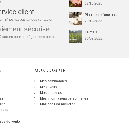
s.
02/10/2023
rvice client
Plantation d'une haie
n, n'hésitez pas à nous contacter
29/11/2022
ement sécurisé
Le maïs
 secure pour les règlements par carte
30/03/2022
S
MON COMPTE
Mes commandes
Mes avoirs
Mes adresses
es
Mes informations personnelles
ent
Mes bons de réduction
enaires
les de vente