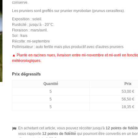
conserve.
Les pruniers sont greffés sur prunier myrobolan (prunus cerasifera).
Exposition : soleil.
Rusticité : jusqu’à - 20°C.
Floraison : mars/avril.
Sol : frais
Récolte: mi-septembre
Pollinisateur : auto fertile mais plus productif avec d'autres pruniers
▲ Plante en racines nues, livraison entre mi-novembre et mi-avril en foncti
météorologiques.
Prix dégressifs
Quantité
Prix
5
53,00 €
5
56,50 €
5
18,35 €
En achetant cet article, vous pouvez récolter jusqu'à
12
points de fidélit
vous rapporte
12
points de fidélité
qui pourront être convertis en un bo