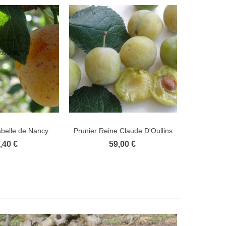
abelle de Nancy
Prunier Reine Claude D'Oullins
Prunier Re
,40 €
59,00 €