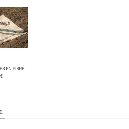
ES EN FIBRE
UTE
 €
 :