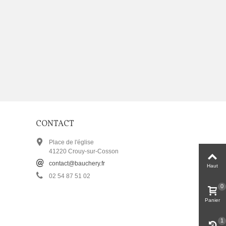
CONTACT
Place de l'église
41220 Crouy-sur-Cosson
contact@bauchery.fr
Haut
02 54 87 51 02
0
Panier
1