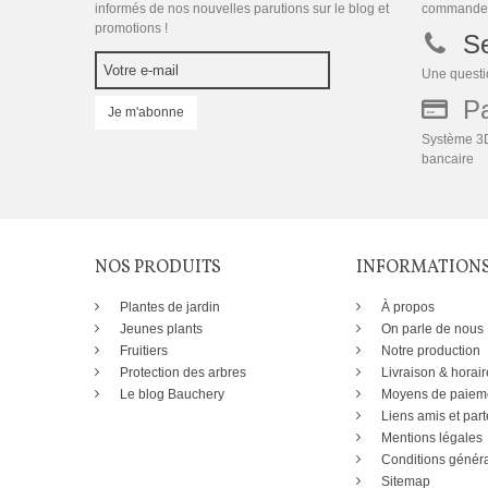
informés de nos nouvelles parutions sur le blog et
commande
promotions !
Se
Une questio
Pai
Je m'abonne
Système 3D
bancaire
NOS PRODUITS
INFORMATION
Plantes de jardin
À propos
Jeunes plants
On parle de nous
Fruitiers
Notre production
Protection des arbres
Livraison & horair
Le blog Bauchery
Moyens de paiem
Liens amis et part
Mentions légales
Conditions généra
Sitemap