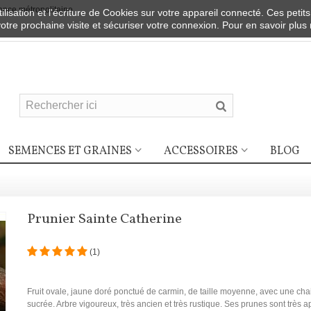
nce métropolitaine
ilisation et l'écriture de Cookies sur votre appareil connecté. Ces petits
votre prochaine visite et sécuriser votre connexion. Pour en savoir plus
SEMENCES ET GRAINES
ACCESSOIRES
BLOG
Prunier Sainte Catherine
(
1
)
Fruit ovale, jaune doré ponctué de carmin, de taille moyenne, avec une chai
sucrée. Arbre vigoureux, très ancien et très rustique. Ses prunes sont très 