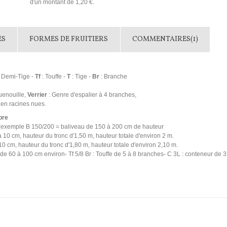
d'un montant de
1,20 €
.
ES
FORMES DE FRUITIERS
COMMENTAIRES(1)
 Demi-Tige -
Tf
: Touffe -
T
: Tige -
Br
: Branche
uenouille,
Verrier
: Genre d'espalier à 4 branches,
 en racines nues.
bre
 (exemple B 150/200 = baliveau de 150 à 200 cm de hauteur
 10 cm, hauteur du tronc d'1,50 m, hauteur totale d'environ 2 m.
10 cm, hauteur du tronc d'1,80 m, hauteur totale d'environ 2,10 m.
r de 60 à 100 cm environ- Tf 5/8 Br : Touffe de 5 à 8 branches- C 3L : conteneur de 3 