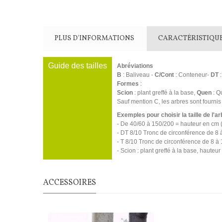
PLUS D'INFORMATIONS
CARACTÉRISTIQU
Guide des tailles
Abréviations
B
: Baliveau -
C/Cont
: Conteneur-
DT
:
Formes
:
Scion
: plant greffé à la base,
Quen
: Q
Sauf mention C, les arbres sont fournis
Exemples pour choisir la taille de l'ar
- De 40/60 à 150/200 = hauteur en cm
- DT 8/10 Tronc de circonférence de 8 à
- T 8/10 Tronc de circonférence de 8 à 
- Scion : plant greffé à la base, hauteu
ACCESSOIRES