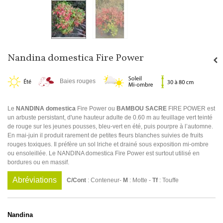
Nandina domestica Fire Power
Baies rouges
Le
NANDINA domestica
Fire Power ou
BAMBOU SACRE
FIRE POWER est
un arbuste persistant, d'une hauteur adulte de 0.60 m au feuillage vert teinté
de rouge sur les jeunes pousses, bleu-vert en été, puis pourpre à l’automne.
En mai-juin il produit rarement de petites fleurs blanches suivies de fruits
rouges toxiques. Il préfère un sol lriche et drainé sous exposition mi-ombre
ou ensoleillée. Le NANDINA domestica Fire Power est surtout utilisé en
bordures ou en massif.
Abréviations
C/Cont
: Conteneur-
M
: Motte -
Tf
: Touffe
Nandina