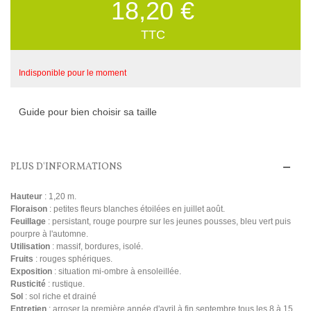
18,20 €
TTC
Indisponible pour le moment
Guide pour bien choisir sa taille
PLUS D'INFORMATIONS
Hauteur
: 1,20 m.
Floraison
: petites fleurs blanches étoilées en juillet août.
Feuillage
: persistant, rouge pourpre sur les jeunes pousses, bleu vert puis
pourpre à l'automne.
Utilisation
: massif, bordures, isolé.
Fruits
: rouges sphériques.
Exposition
: situation mi-ombre à ensoleillée.
Rusticité
: rustique.
Sol
: sol riche et drainé
Entretien
: arroser la première année d'avril à fin septembre tous les 8 à 15