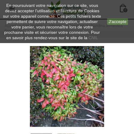
En poursuivant votre navigation sur ce site, vous
devez accepter l’utilisation et l'écriture de Cookies
0
sur votre appareil connecté. Ces petits fichiers texte
permettent de suivre votre navigation, actualiser
J'accepte
Accueil
>
Les plantes
>
Arbustes
>
Nandina
>
Nandina domestica
votre panier, vous reconnaître lors de votre
Fire Power
prochaine visite et sécuriser votre connexion. Pour
en savoir plus rendez-vous sur le site de la
CNIL