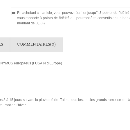
En achetant cet article, vous pouvez récolter jusqu'à
3
points de fidélité
vous rapporte
3
points de fidélité
qui pourront être convertis en un bon 
montant de
0,30 €
.
ES
COMMENTAIRES(0)
UONYMUS europaeus (FUSAIN d'Europe)
es 8 à 15 jours suivant la pluviométrie. Tailler tous les ans les grands rameaux de f
urant de l'hiver.