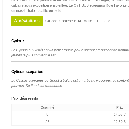
bicolores rouge et jaune d’or en mai juin. Il préfère un sol léger, pauvre mai
calcaire sous exposition ensoleillée. Le CYTISUS scoparius Rote Favorite pe
en massif, haie, rocaille ou isolé.
Abréviations
C/Cont
: Conteneur-
M
: Motte -
Tf
: Touffe
Cytisus
Le Cytisus ou Genêt est un petit arbuste peu exigeant produisant de nombr
jaunes le plus souvent. Il est...
Cytisus scoparius
Le Cytisus scoparius ou Genêt à balais est un arbuste vigoureux se content
pauvres. Sa floraison abondante...
Prix dégressifs
Quantité
Prix
5
14,05 €
25
12,50 €