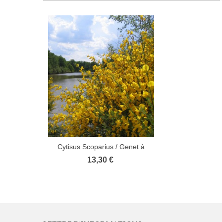
Cytisus Scoparius / Genet à
Balais
13,30 €