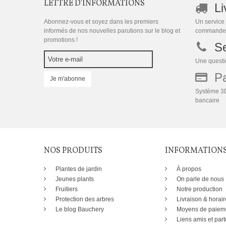
LETTRE D'INFORMATIONS
Li
Abonnez-vous et soyez dans les premiers
Un service 
informés de nos nouvelles parutions sur le blog et
commande
promotions !
Se
Une questio
Pai
Je m'abonne
Système 3D
bancaire
NOS PRODUITS
INFORMATION
Plantes de jardin
À propos
Jeunes plants
On parle de nous
Fruitiers
Notre production
Protection des arbres
Livraison & horair
Le blog Bauchery
Moyens de paiem
Liens amis et part