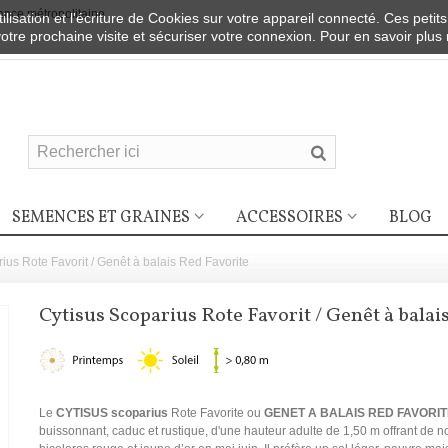
nce métropolitaine
ilisation et l'écriture de Cookies sur votre appareil connecté. Ces petits
votre prochaine visite et sécuriser votre connexion. Pour en savoir plus
SEMENCES ET GRAINES
ACCESSOIRES
BLOG
ius Rote Favorit / Genêt à balais Red Favorite
Cytisus Scoparius Rote Favorit / Genêt à balai
Le
CYTISUS scoparius
Rote Favorite ou
GENET A BALAIS RED FAVORIT
buissonnant, caduc et rustique, d'une hauteur adulte de 1,50 m offrant de 