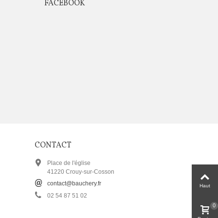
FACEBOOK
CONTACT
Place de l'église
41220 Crouy-sur-Cosson
contact@bauchery.fr
Haut
02 54 87 51 02
0