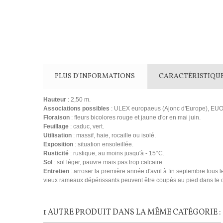
PLUS D'INFORMATIONS
CARACTÉRISTIQU
Hauteur
: 2,50 m.
Associations possibles
: ULEX europaeus (Ajonc d'Europe), E
Floraison
: fleurs bicolores rouge et jaune d'or en mai juin.
Feuillage
: caduc, vert.
Utilisation
: massif, haie, rocaille ou isolé.
Exposition
: situation ensoleillée.
Rusticité
: rustique, au moins jusqu'à - 15°C.
Sol
: sol léger, pauvre mais pas trop calcaire.
Entretien
: arroser la première année d'avril à fin septembre tous l
vieux rameaux dépérissants peuvent être coupés au pied dans le co
1 AUTRE PRODUIT DANS LA MÊME CATÉGORIE :