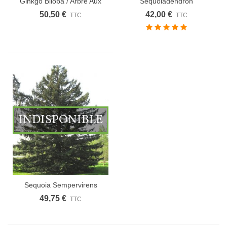
Ginkgo Biloba / Arbre Aux
Sequoiadendron
40 Ecus
Giganteum /...
50,50 €
42,00 €
TTC
TTC
INDISPONIBLE
Sequoia Sempervirens
49,75 €
TTC