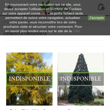
En poursuivant votre navigation sur ce site, vous
devez accepter l’utilisation et l'écriture de Cookies
0
sur votre appareil connecté. Ces petits fichiers texte
permettent de suivre votre navigation, actualiser
J'accepte
Accueil
>
Les plantes
>
Arbres
>
Conifères
>
Ginkgo & originaux
votre panier, vous reconnaître lors de votre
prochaine visite et sécuriser votre connexion. Pour
en savoir plus rendez-vous sur le site de la
CNIL
GINKGO & ORIGINAUX
INDISPONIBLE
INDISPONIBLE