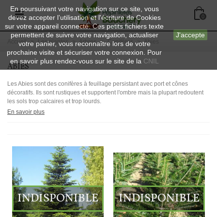
En poursuivant votre navigation sur ce site, vous
devez accepter l’utilisation et l'écriture de Cookies
0
sur votre appareil connecté. Ces petits fichiers texte
permettent de suivre votre navigation, actualiser
J'accepte
Accueil
>
Les plantes
>
Arbres
>
Conifères
>
Abies
votre panier, vous reconnaître lors de votre
prochaine visite et sécuriser votre connexion. Pour
en savoir plus rendez-vous sur le site de la
CNIL
ABIES
Les Abies sont des conifères à feuillage persistant avec port et cônes
décoratifs. Ils sont rustiques et supportent l'ombre mais la plupart redoutent
les sols trop calcaires et trop lourds.
En savoir plus
INDISPONIBLE
INDISPONIBLE