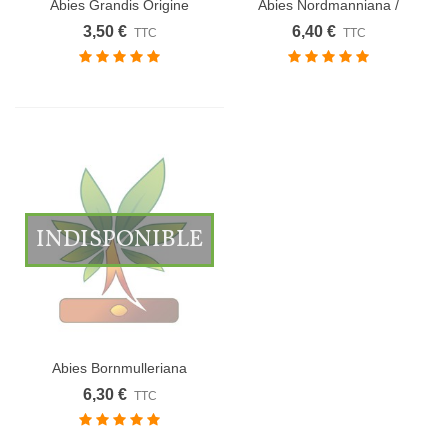
Abies Grandis Origine
Abies Nordmanniana /
Forestière...
Sapin de...
3,50 €
6,40 €
TTC
TTC
INDISPONIBLE
Abies Bornmulleriana
Origine...
6,30 €
TTC