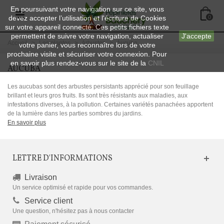
En poursuivant votre navigation sur ce site, vous
devez accepter l’utilisation et l'écriture de Cookies
0
sur votre appareil connecté. Ces petits fichiers texte
permettent de suivre votre navigation, actualiser
J'accepte
Accueil
>
Les plantes
>
Arbustes
>
Aucuba
votre panier, vous reconnaître lors de votre
prochaine visite et sécuriser votre connexion. Pour
en savoir plus rendez-vous sur le site de la
CNIL
AUCUBA
Les aucubas sont des arbustes persistants apprécié pour son feuillage
brillant et leurs gros fruits. Ils sont très résistants aux maladies, aux
infestations diverses, à la pollution. Certaines variétés panachées apportent
de la lumière dans les parties sombres du jardins.
En savoir plus
LETTRE D'INFORMATIONS
Livraison
Un service optimisé et rapide pour vos commandes.
Service client
Une question, n'hésitez pas à nous contacter