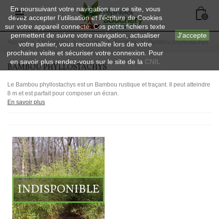
En poursuivant votre navigation sur ce site, vous
devez accepter l’utilisation et l'écriture de Cookies
0
sur votre appareil connecté. Ces petits fichiers texte
permettent de suivre votre navigation, actualiser
J'accepte
Accueil
>
Les plantes
>
Arbustes
>
Bambou
>
Bambou phyllostachys
votre panier, vous reconnaître lors de votre
prochaine visite et sécuriser votre connexion. Pour
en savoir plus rendez-vous sur le site de la
CNIL
BAMBOU PHYLLOSTACHYS
Le Bambou phyllostachys est un Bambou rustique et traçant. Il peut atteindre
8 m et est parfait pour composer un écran.
En savoir plus
INDISPONIBLE