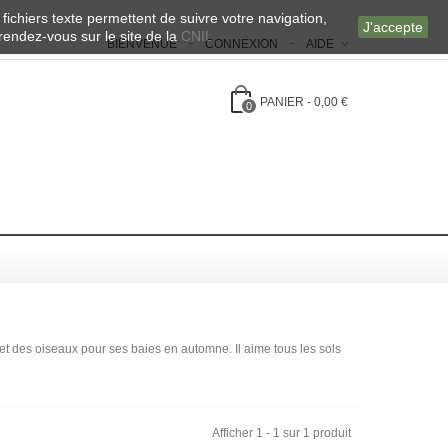
 fichiers texte permettent de suivre votre navigation,
J'accepte
 rendez-vous sur le site de la
CNIL
BIENVENUE
CONNEXION
AIDE
PANIER
-
0,00 €
0
 et des oiseaux pour ses baies en automne. Il aime tous les sols
Afficher 1 - 1 sur 1 produit