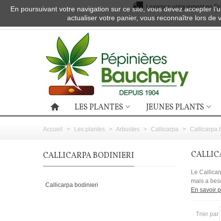
Livraison uniquement en Fra
En poursuivant votre navigation sur ce site, vous devez accepter l’ut
actualiser votre panier, vous reconnaître lors de 
LES PLANTES
JEUNES PLANTS
Accueil
>
Les plantes
>
Arbustes
>
Callicarpa
>
Callicarpa 
CALLIC
CALLICARPA BODINIERI
Le Callicar
mais a beso
Callicarpa bodinieri
En savoir p
Trier par