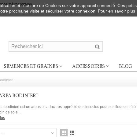
nce métropolitaine
ilisation et l'écriture de Cookies sur votre appareil connecté. Ces petits
votre prochaine visite et sécuriser votre connexion. Pour en savoir plus
SEMENCES ET GRAINES
ACCESSOIRES
BLOG
bodinieri
ARPA BODINIERI
pa bodinieri est un arbuste caduc très apprécié des insectes pour ses fleurs en été
in de soleil.
lus
--