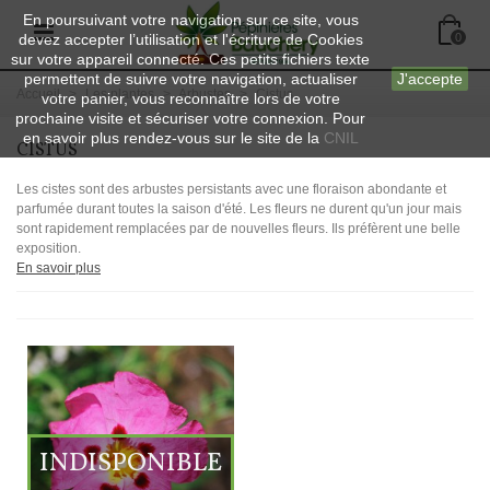
En poursuivant votre navigation sur ce site, vous
devez accepter l’utilisation et l'écriture de Cookies
0
sur votre appareil connecté. Ces petits fichiers texte
permettent de suivre votre navigation, actualiser
J'accepte
Accueil
>
Les plantes
>
Arbustes
>
Cistus
votre panier, vous reconnaître lors de votre
prochaine visite et sécuriser votre connexion. Pour
en savoir plus rendez-vous sur le site de la
CNIL
CISTUS
Les cistes sont des arbustes persistants avec une floraison abondante et
parfumée durant toutes la saison d'été. Les fleurs ne durent qu'un jour mais
sont rapidement remplacées par de nouvelles fleurs. Ils préfèrent une belle
exposition.
En savoir plus
INDISPONIBLE