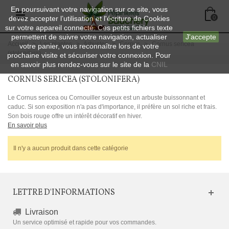
En poursuivant votre navigation sur ce site, vous
devez accepter l’utilisation et l'écriture de Cookies
0
sur votre appareil connecté. Ces petits fichiers texte
permettent de suivre votre navigation, actualiser
J'accepte
Accueil
>
Les plantes
>
Arbustes
>
Cornus
>
Cornus sericea
votre panier, vous reconnaître lors de votre
(stolonifera)
prochaine visite et sécuriser votre connexion. Pour
en savoir plus rendez-vous sur le site de la
CNIL
CORNUS SERICEA (STOLONIFERA)
Le Cornus sericea ou Cornouiller soyeux est un arbuste buissonnant et
caduc. Si son exposition n'a pas d'importance, il préfère un sol riche et frais.
Son bois rouge offre un intérêt décoratif en hiver.
En savoir plus
Il n'y a aucun produit dans cette catégorie
LETTRE D'INFORMATIONS
Livraison
Un service optimisé et rapide pour vos commandes.