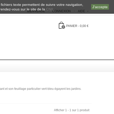
 fichiers texte permettent de suivre votre navigation,
J'accepte
 rendez-vous sur le site de la
CNIL
BIENVENUE
CONNEXION
AIDE
PANIER
-
0,00 €
0
 et son feuillage particulier vert-bleu égayent les jardins.
Afficher 1 - 1 sur 1 produit