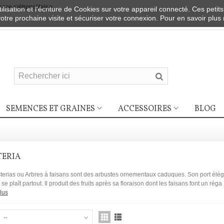
nce métropolitaine
ilisation et l'écriture de Cookies sur votre appareil connecté. Ces petits
votre prochaine visite et sécuriser votre connexion. Pour en savoir plus
SEMENCES ET GRAINES
ACCESSOIRES
BLOG
TERIA
erias ou Arbres à faisans sont des arbustes ornementaux caduques. Son port élégant
 se plaît partout. Il produit des fruits après sa floraison dont les faisans font un réga
lus
--