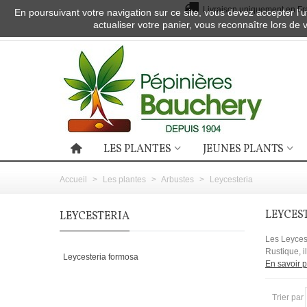
Livraison uniquement en Fra
En poursuivant votre navigation sur ce site, vous devez accepter l’ut
actualiser votre panier, vous reconnaître lors de 
LES PLANTES
JEUNES PLANTS
Accueil
>
Les plantes
>
Arbustes
>
Leycesteria
LEYCES
LEYCESTERIA
Les Leycest
Rustique, il
Leycesteria formosa
En savoir p
Trier par