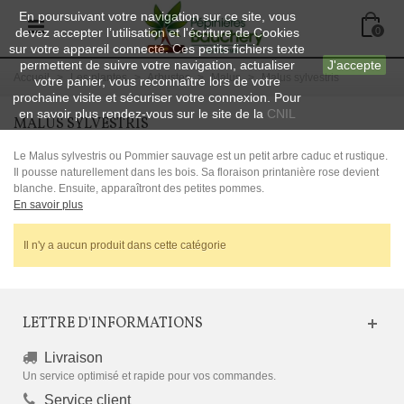
En poursuivant votre navigation sur ce site, vous
devez accepter l’utilisation et l'écriture de Cookies
0
sur votre appareil connecté. Ces petits fichiers texte
permettent de suivre votre navigation, actualiser
J'accepte
Accueil
>
Les plantes
>
Arbustes
>
Malus
>
Malus sylvestris
votre panier, vous reconnaître lors de votre
prochaine visite et sécuriser votre connexion. Pour
en savoir plus rendez-vous sur le site de la
CNIL
MALUS SYLVESTRIS
Le Malus sylvestris ou Pommier sauvage est un petit arbre caduc et rustique.
Il pousse naturellement dans les bois. Sa floraison printanière rose devient
blanche. Ensuite, apparaîtront des petites pommes.
En savoir plus
Il n'y a aucun produit dans cette catégorie
LETTRE D'INFORMATIONS
Livraison
Un service optimisé et rapide pour vos commandes.
Service client