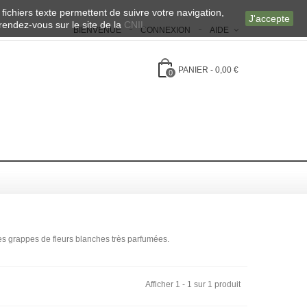
 fichiers texte permettent de suivre votre navigation,
J'accepte
 rendez-vous sur le site de la
CNIL
BIENVENUE
CONNEXION
AIDE
PANIER
-
0,00 €
0
des grappes de fleurs blanches très parfumées.
Afficher 1 - 1 sur 1 produit