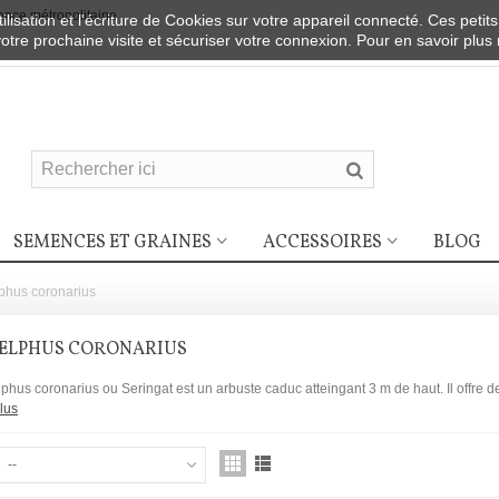
nce métropolitaine
ilisation et l'écriture de Cookies sur votre appareil connecté. Ces petits
votre prochaine visite et sécuriser votre connexion. Pour en savoir plus
SEMENCES ET GRAINES
ACCESSOIRES
BLOG
phus coronarius
ELPHUS CORONARIUS
phus coronarius ou Seringat est un arbuste caduc atteingant 3 m de haut. Il offre 
lus
--