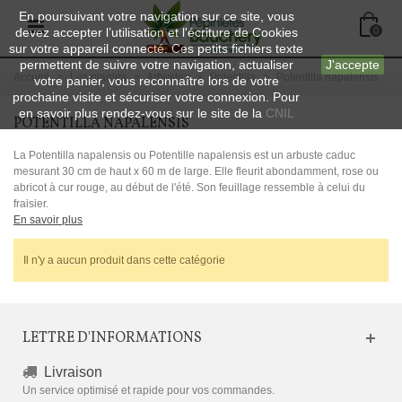
En poursuivant votre navigation sur ce site, vous
devez accepter l’utilisation et l'écriture de Cookies
0
sur votre appareil connecté. Ces petits fichiers texte
permettent de suivre votre navigation, actualiser
J'accepte
Accueil
>
Les plantes
>
Arbustes
>
Potentilla
>
Potentilla napalensis
votre panier, vous reconnaître lors de votre
prochaine visite et sécuriser votre connexion. Pour
en savoir plus rendez-vous sur le site de la
CNIL
POTENTILLA NAPALENSIS
La Potentilla napalensis ou Potentille napalensis est un arbuste caduc
mesurant 30 cm de haut x 60 m de large. Elle fleurit abondamment, rose ou
abricot à cur rouge, au début de l'été. Son feuillage ressemble à celui du
fraisier.
En savoir plus
Il n'y a aucun produit dans cette catégorie
LETTRE D'INFORMATIONS
Livraison
Un service optimisé et rapide pour vos commandes.