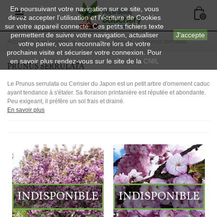
En poursuivant votre navigation sur ce site, vous
devez accepter l’utilisation et l'écriture de Cookies
0
sur votre appareil connecté. Ces petits fichiers texte
permettent de suivre votre navigation, actualiser
J'accepte
Accueil
>
Les plantes
>
Arbustes
>
Prunus
>
Prunus serrulata
votre panier, vous reconnaître lors de votre
prochaine visite et sécuriser votre connexion. Pour
en savoir plus rendez-vous sur le site de la
CNIL
PRUNUS SERRULATA
Le Prunus serrulata ou Cerisier du Japon est un petit arbre d'ornement caduc
ayant tendance à s'étaler. Sa floraison printanière est réputée et abondante.
Peu exigeant, il préfère un sol frais et drainé.
En savoir plus
INDISPONIBLE
INDISPONIBLE