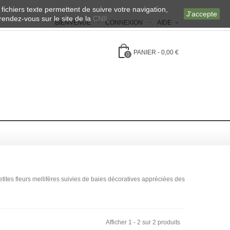
 fichiers texte permettent de suivre votre navigation,
J'accepte
 rendez-vous sur le site de la
CNIL
BIENVENUE
CONNEXION
AIDE
PANIER
-
0,00 €
0
tites fleurs mellifères suivies de baies décoratives appréciées des
Afficher 1 - 2 sur 2 produits