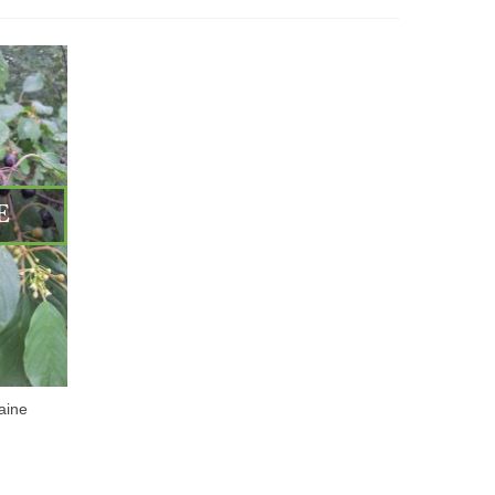
E
aine