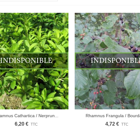
INDISPONIBLE
INDISPONIBL
amnus Cathartica / Nerprun...
Rhamnus Frangula / Bourd
6,20 €
4,72 €
TTC
TTC