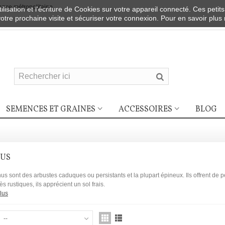
nce métropolitaine
ilisation et l'écriture de Cookies sur votre appareil connecté. Ces petits
votre prochaine visite et sécuriser votre connexion. Pour en savoir plus
SEMENCES ET GRAINES
ACCESSOIRES
BLOG
US
 sont des arbustes caduques ou persistants et la plupart épineux. Ils offrent de pe
ès rustiques, ils apprécient un sol frais.
lus
--