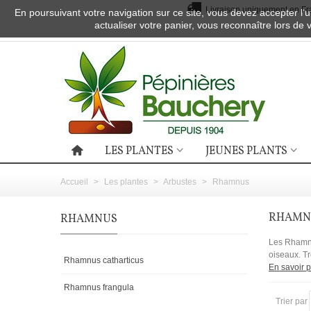
Livraison uniquement en Fra
En poursuivant votre navigation sur ce site, vous devez accepter l’ut
actualiser votre panier, vous reconnaître lors de 
LES PLANTES
JEUNES PLANTS
Accueil
>
Les plantes
>
Arbustes
>
Rhamnus
RHAMN
RHAMNUS
Les Rhamnus
oiseaux. Tr
Rhamnus catharticus
En savoir p
Rhamnus frangula
Trier par