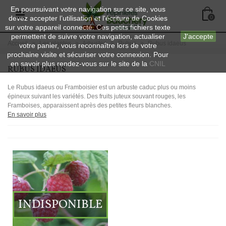
En poursuivant votre navigation sur ce site, vous
devez accepter l’utilisation et l'écriture de Cookies
0
sur votre appareil connecté. Ces petits fichiers texte
permettent de suivre votre navigation, actualiser
J'accepte
Accueil
>
Les plantes
>
Arbustes
>
Rubus
>
Rubus idaeus
votre panier, vous reconnaître lors de votre
prochaine visite et sécuriser votre connexion. Pour
en savoir plus rendez-vous sur le site de la
CNIL
RUBUS IDAEUS
Le Rubus idaeus ou Framboisier est un arbuste caduc plus ou moins
épineux suivant les variétés. Des fruits juteux souvant rouges, les
Framboises, apparaissent après des petites fleurs blanches.
En savoir plus
INDISPONIBLE