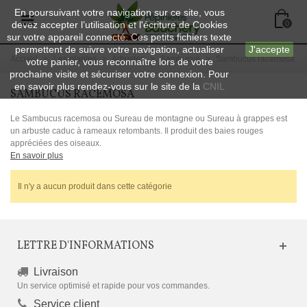
En poursuivant votre navigation sur ce site, vous
devez accepter l’utilisation et l'écriture de Cookies
0
sur votre appareil connecté. Ces petits fichiers texte
permettent de suivre votre navigation, actualiser
J'accepte
Accueil
>
Les plantes
>
Arbustes
>
Sambucus
>
Sambucus racemosa
votre panier, vous reconnaître lors de votre
prochaine visite et sécuriser votre connexion. Pour
en savoir plus rendez-vous sur le site de la
CNIL
SAMBUCUS RACEMOSA
Le Sambucus racemosa ou Sureau de montagne ou Sureau à grappes est
un arbuste caduc à rameaux retombants. Il produit des baies rouges
appréciées des oiseaux.
En savoir plus
Il n'y a aucun produit dans cette catégorie
LETTRE D'INFORMATIONS
Livraison
Un service optimisé et rapide pour vos commandes.
Service client