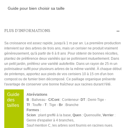
Guide pour bien choisir sa taille
PLUS D'INFORMATIONS
Sa croissance est assez rapide, jusqu'à 1 m par an. La première production
intervient sur des arbres de trois ans, mais un cerisier ne produit vraiment
généreusement, qu'à partir de 6 à 8 ans .Pour obtenir de bonnes récoltes,
plantez de préférence deux variétés qui se pollinisent mutuellement. Dans
un petit jardin, préférez une variété autofertile. Dans un rayon de 25 m un
polinisateur suffit pour plusieurs arbres de la même variété. À chaque début
de printemps, apportez aux pieds de vos cerisiers 10 à 15 cm d'un bon
compost ou de fumier bien décomposé. Ce paillage organique présente
l'avantage de conserver une bonne fraîcheur aux racines durant l'été.
Guide
Abréviations
des
B
: Baliveau -
C/Cont
: Conteneur-
DT
: Demi-Tige -
tailles
Tf
: Touffe -
T
: Tige -
Br
: Branche
Formes
:
Scion
: plant greffé à la base,
Quen
: Quenouille,
Verrier
:
Genre d'espalier à 4 branches,
Sauf mention C, les arbres sont fournis en racines nues.