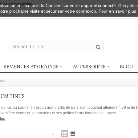
nce métropolitaine
ilisation et l'écriture de Cookies sur votre appareil connecté. Ces petits
votre prochaine visite et sécuriser votre connexion. Pour en savoir plus
SEMENCES ET GRAINES
ACCESSOIRES
BLOG
nus
NUM TINUS
 tinus ou Laurier tin est un grand arbuste persistant pouvant atteindre 4,50 m de ha
uvent être vertes ou panachées et ses petites fleurs blanches ou roses.
lus
--