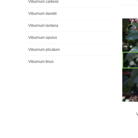
Viburnum carkesii
Viburnum davidii
Viburnum lantana
Viburnum opulus
Viburnum plicatum
Viburnum tinus