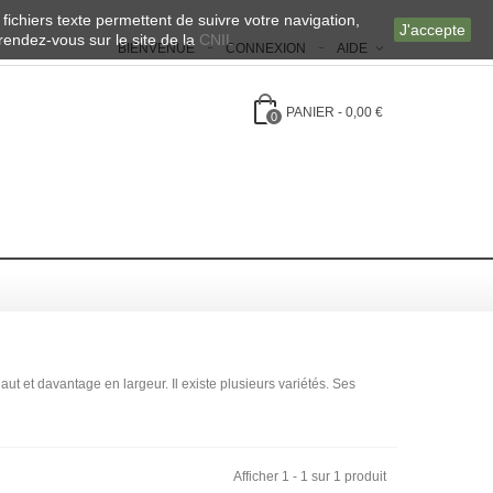
 fichiers texte permettent de suivre votre navigation,
J'accepte
 rendez-vous sur le site de la
CNIL
BIENVENUE
CONNEXION
AIDE
PANIER
-
0,00 €
0
ut et davantage en largeur. Il existe plusieurs variétés. Ses
Afficher 1 - 1 sur 1 produit