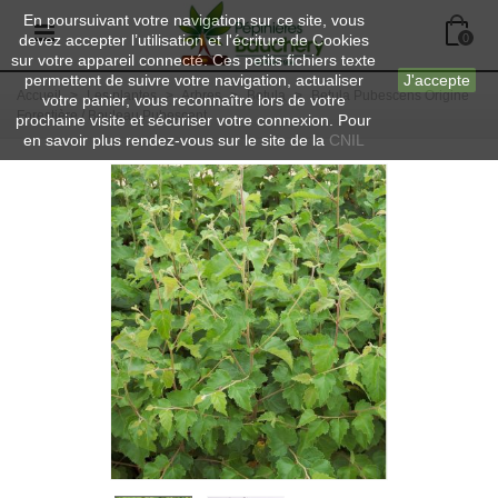
En poursuivant votre navigation sur ce site, vous
devez accepter l’utilisation et l'écriture de Cookies
0
sur votre appareil connecté. Ces petits fichiers texte
permettent de suivre votre navigation, actualiser
J'accepte
Accueil
>
Les plantes
>
Arbres
>
Betula
>
Betula Pubescens Origine
votre panier, vous reconnaître lors de votre
Forestière / Bouleau Pubescent
prochaine visite et sécuriser votre connexion. Pour
en savoir plus rendez-vous sur le site de la
CNIL