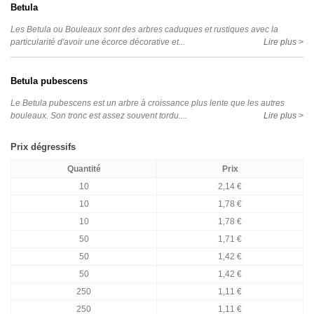
Betula
Les Betula ou Bouleaux sont des arbres caduques et rustiques avec la
particularité d'avoir une écorce décorative et...
Lire plus >
Betula pubescens
Le Betula pubescens est un arbre à croissance plus lente que les autres
bouleaux. Son tronc est assez souvent tordu....
Lire plus >
Prix dégressifs
Quantité
Prix
10
2,14 €
10
1,78 €
10
1,78 €
50
1,71 €
50
1,42 €
50
1,42 €
250
1,11 €
250
1,11 €