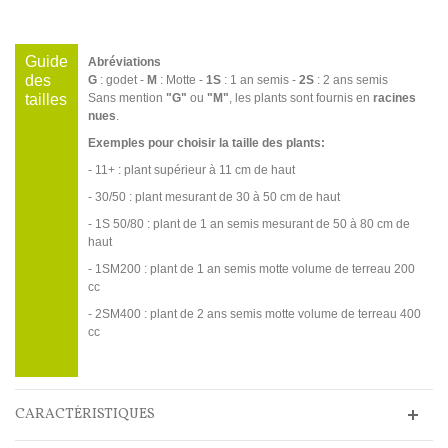
Guide
Abréviations
des
G
: godet -
M
: Motte -
1S
: 1 an semis -
2S
: 2 ans semis
tailles
Sans mention
"G"
ou
"M"
, les plants sont fournis en
racines
nues
.
Exemples pour choisir la taille des plants:
- 11+ : plant supérieur à 11 cm de haut
- 30/50 : plant mesurant de 30 à 50 cm de haut
- 1S 50/80 : plant de 1 an semis mesurant de 50 à 80 cm de
haut
- 1SM200 : plant de 1 an semis motte volume de terreau 200
cc
- 2SM400 : plant de 2 ans semis motte volume de terreau 400
cc
CARACTÉRISTIQUES