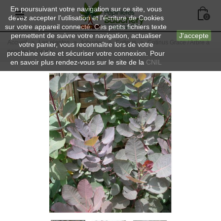
En poursuivant votre navigation sur ce site, vous
devez accepter l’utilisation et l'écriture de Cookies
0
sur votre appareil connecté. Ces petits fichiers texte
permettent de suivre votre navigation, actualiser
J'accepte
Accueil
>
Les plantes
>
Arbustes
>
Cotinus
>
Cotinus Grace / Arbre à
votre panier, vous reconnaître lors de votre
perruques Grace
prochaine visite et sécuriser votre connexion. Pour
en savoir plus rendez-vous sur le site de la
CNIL