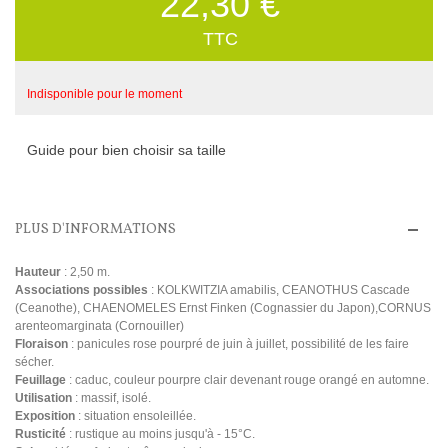
22,30 €
TTC
Indisponible pour le moment
Guide pour bien choisir sa taille
PLUS D'INFORMATIONS
Hauteur
: 2,50 m.
Associations possibles
: KOLKWITZIA amabilis, CEANOTHUS Cascade
(Ceanothe), CHAENOMELES Ernst Finken (Cognassier du Japon),CORNUS
arenteomarginata (Cornouiller)
Floraison
: panicules rose pourpré de juin à juillet, possibilité de les faire
sécher.
Feuillage
: caduc, couleur pourpre clair devenant rouge orangé en automne.
Utilisation
: massif, isolé.
Exposition
: situation ensoleillée.
Rusticité
: rustique au moins jusqu'à - 15°C.