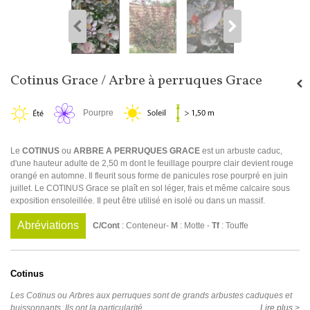
Cotinus Grace / Arbre à perruques Grace
Pourpre
Le
COTINUS
ou
ARBRE A PERRUQUES GRACE
est un arbuste caduc,
d'une hauteur adulte de 2,50 m dont le feuillage pourpre clair devient rouge
orangé en automne. Il fleurit sous forme de panicules rose pourpré en juin
juillet. Le COTINUS Grace se plaît en sol léger, frais et même calcaire sous
exposition ensoleillée. Il peut être utilisé en isolé ou dans un massif.
Abréviations
C/Cont
: Conteneur-
M
: Motte -
Tf
: Touffe
Cotinus
Les Cotinus ou Arbres aux perruques sont de grands arbustes caduques et
buissonnants. Ils ont la particularité...
Lire plus >