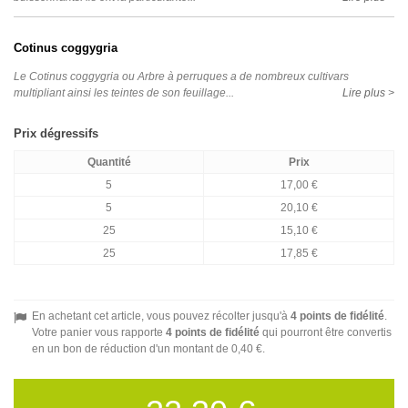
Cotinus coggygria
Le Cotinus coggygria ou Arbre à perruques a de nombreux cultivars
multipliant ainsi les teintes de son feuillage...
Lire plus >
Prix dégressifs
Quantité
Prix
5
17,00 €
5
20,10 €
25
15,10 €
25
17,85 €
En achetant cet article, vous pouvez récolter jusqu'à
4
points de fidélité
.
Votre panier vous rapporte
4
points de fidélité
qui pourront être convertis
en un bon de réduction d'un montant de
0,40 €
.