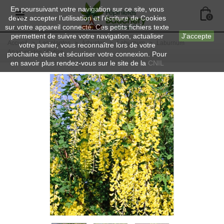
En poursuivant votre navigation sur ce site, vous
devez accepter l’utilisation et l'écriture de Cookies
0
sur votre appareil connecté. Ces petits fichiers texte
permettent de suivre votre navigation, actualiser
J'accepte
Accueil
>
Les plantes
>
Arbustes
>
Laburnum
>
Laburnum
votre panier, vous reconnaître lors de votre
Anagyroides / Cytise
prochaine visite et sécuriser votre connexion. Pour
en savoir plus rendez-vous sur le site de la
CNIL