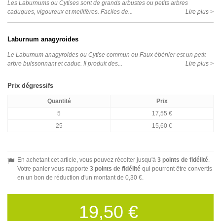
Les Laburnums ou Cytises sont de grands arbustes ou petits arbres
caduques, vigoureux et mellifères. Faciles de...
Lire plus >
Laburnum anagyroides
Le Laburnum anagyroides ou Cytise commun ou Faux ébénier est un petit
arbre buissonnant et caduc. Il produit des...
Lire plus >
Prix dégressifs
Quantité
Prix
5
17,55 €
25
15,60 €
En achetant cet article, vous pouvez récolter jusqu'à
3
points de fidélité
.
Votre panier vous rapporte
3
points de fidélité
qui pourront être convertis
en un bon de réduction d'un montant de
0,30 €
.
19,50 €