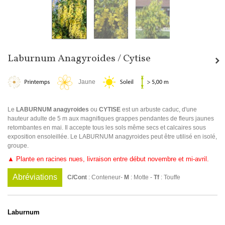
Laburnum Anagyroides / Cytise
Jaune
Le
LABURNUM anagyroides
ou
CYTISE
est un arbuste caduc, d'une
hauteur adulte de 5 m aux magnifiques grappes pendantes de fleurs jaunes
retombantes en mai. Il accepte tous les sols même secs et calcaires sous
exposition ensoleillée. Le LABURNUM anagyroides peut être utilisé en isolé,
groupe.
▲ Plante en racines nues, livraison entre début novembre et mi-avril.
Abréviations
C/Cont
: Conteneur-
M
: Motte -
Tf
: Touffe
Laburnum