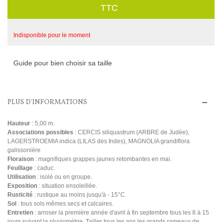
TTC
Indisponible pour le moment
Guide pour bien choisir sa taille
PLUS D'INFORMATIONS
Hauteur
: 5,00 m.
Associations possibles
: CERCIS siliquastrum (ARBRE de Judée),
LAGERSTROEMIA indica (LILAS des Indes), MAGNOLIA grandiflora
galissonière
Floraison
: magnifiques grappes jaunes retombantes en mai.
Feuillage
: caduc.
Utilisation
: isolé ou en groupe.
Exposition
: situation ensoleillée.
Rusticité
: rustique au moins jusqu'à - 15°C.
Sol
: tous sols mêmes secs et calcaires.
Entretien
: arroser la première année d'avril à fin septembre tous les 8 à 15
jours suivant la pluviométrie. Tailler tous les ans les grands rameaux de