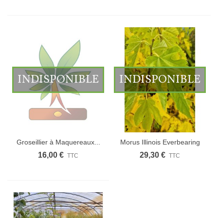
INDISPONIBLE
INDISPONIBLE
Groseillier à Maquereaux...
Morus Illinois Everbearing
/...
16,00 €
29,30 €
TTC
TTC