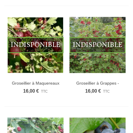
INDISPONIBLE
INDISPONIBLE
Groseillier à Maquereaux
Groseillier à Grappes -
-...
Fruits...
16,00 €
16,00 €
TTC
TTC