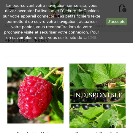
En poursuivant votre navigation sur ce site, vous
devez accepter l’utilisation et l'écriture de Cookies
0
sur votre appareil connecté. Ces petits fichiers texte
permettent de suivre votre navigation, actualiser
J'accepte
Accueil
>
Les plantes
>
Permaculture - Strates
>
Arbustes - perma
votre panier, vous reconnaître lors de votre
prochaine visite et sécuriser votre connexion. Pour
en savoir plus rendez-vous sur le site de la
CNIL
ARBUSTES - PERMA
INDISPONIBLE