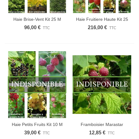
Haie Brise-Vent Kit 25 M
Haie Fruitiere Haute Kit 25
M
96,00 €
216,00 €
TTC
TTC
INDISPONIBLE
INDISPONIBLE
Haie Petits Fruits Kit 10 M
Framboisier Marastar
39,00 €
12,85 €
TTC
TTC