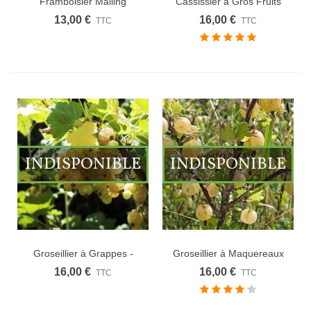
Framboisier Malling
Cassissier à Gros Fruits
Promise
13,00 €
16,00 €
TTC
TTC
INDISPONIBLE
INDISPONIBLE
Groseillier à Grappes -
Groseillier à Maquereaux
Fruits...
-...
16,00 €
16,00 €
TTC
TTC