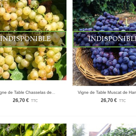
INDISPONIBLE
INDISPONIBL
gne de Table Chasselas de...
Vigne de Table Muscat de H
26,70 €
26,70 €
TTC
TTC