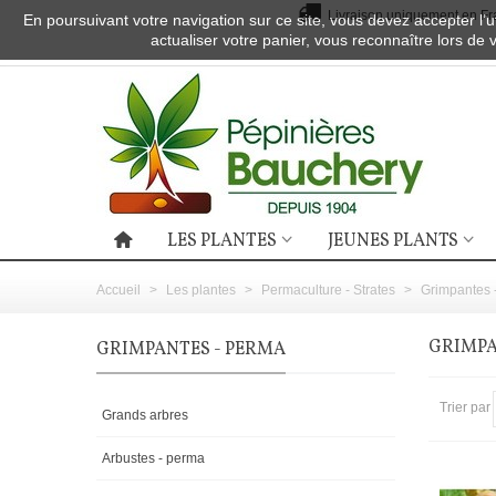
Livraison uniquement en Fra
En poursuivant votre navigation sur ce site, vous devez accepter l’ut
actualiser votre panier, vous reconnaître lors de 
LES PLANTES
JEUNES PLANTS
Accueil
>
Les plantes
>
Permaculture - Strates
>
Grimpantes 
GRIMPA
GRIMPANTES - PERMA
Trier par
Grands arbres
Arbustes - perma