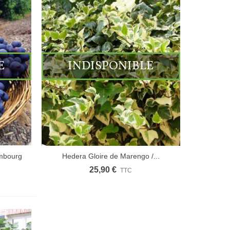
E
INDISPONIBLE
ambourg
Hedera Gloire de Marengo /...
25,90 €
TTC