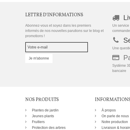
LETTRE D'INFORMATIONS
Li
Abonnez-vous et soyez dans les premiers
Un service 
informés de nos nouvelles parutions sur le blog et
commande
promotions !
Se
Une questio
Pai
Je m'abonne
Système 3D
bancaire
NOS PRODUITS
INFORMATION
Plantes de jardin
À propos
Jeunes plants
On parle de nous
Fruitiers
Notre production
Protection des arbres
Livraison & horair