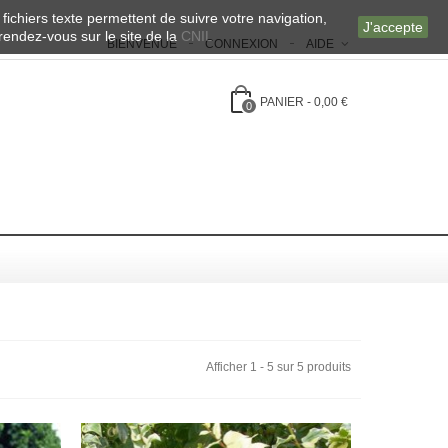
 fichiers texte permettent de suivre votre navigation,
J'accepte
 rendez-vous sur le site de la
CNIL
BIENVENUE
CONNEXION
AIDE
PANIER
-
0,00 €
0
Afficher 1 - 5 sur 5 produits