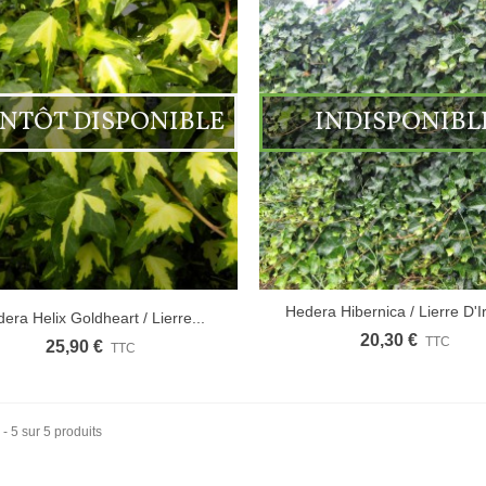
ENTÔT DISPONIBLE
INDISPONIBL
Hedera Hibernica / Lierre D'I
era Helix Goldheart / Lierre...
20,30 €
TTC
25,90 €
TTC
 - 5 sur 5 produits