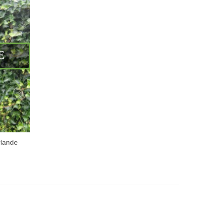
E
rlande