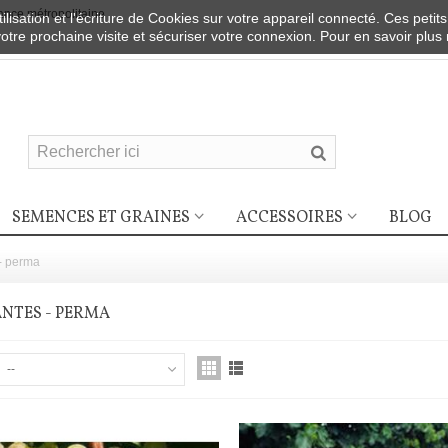
nce métropolitaine
ilisation et l'écriture de Cookies sur votre appareil connecté. Ces petits
votre prochaine visite et sécuriser votre connexion. Pour en savoir plus
SEMENCES ET GRAINES
ACCESSOIRES
BLOG
- perma
NTES - PERMA
--