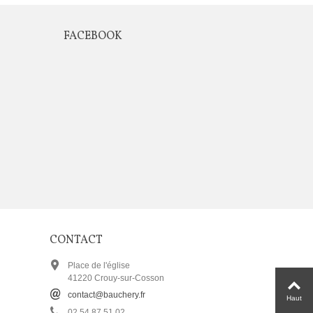
FACEBOOK
CONTACT
Place de l'église
41220 Crouy-sur-Cosson
contact@bauchery.fr
Haut
02 54 87 51 02