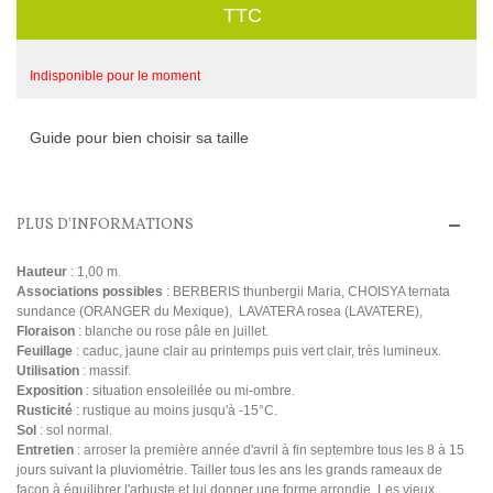
TTC
Indisponible pour le moment
Guide pour bien choisir sa taille
PLUS D'INFORMATIONS
Hauteur
: 1,00 m.
Associations possibles
: BERBERIS thunbergii Maria, CHOISYA ternata
sundance (ORANGER du Mexique), LAVATERA rosea (LAVATERE),
Floraison
: blanche ou rose pâle en juillet.
Feuillage
: caduc, jaune clair au printemps puis vert clair, très lumineux.
Utilisation
: massif.
Exposition
: situation ensoleillée ou mi-ombre.
Rusticité
: rustique au moins jusqu'à -15°C.
Sol
: sol normal.
Entretien
: arroser la première année d'avril à fin septembre tous les 8 à 15
jours suivant la pluviométrie. Tailler tous les ans les grands rameaux de
façon à équilibrer l'arbuste et lui donner une forme arrondie. Les vieux