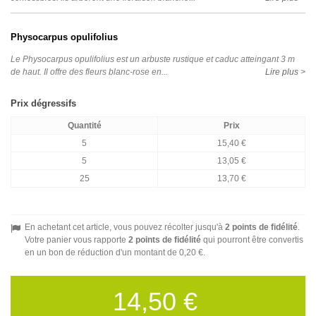
Physocarpus opulifolius
Le Physocarpus opulifolius est un arbuste rustique et caduc atteingant 3 m
de haut. Il offre des fleurs blanc-rose en...
Lire plus >
Prix dégressifs
Quantité
Prix
5
15,40 €
5
13,05 €
25
13,70 €
En achetant cet article, vous pouvez récolter jusqu'à
2
points de fidélité
.
Votre panier vous rapporte
2
points de fidélité
qui pourront être convertis
en un bon de réduction d'un montant de
0,20 €
.
14,50 €