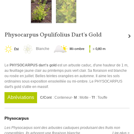
Physocarpus Opulifolius Dart's Gold
Blanche
Le
PHYSOCARPUS dart's gold
est un arbuste caduc, d'une hauteur de 1 m,
au feuillage jaune clair au printemps puis vert clair. Sa floraison est blanche
ou rosée en juillet. Belles teintes orangées en automne. Il aime les sols
ordinaires sous exposition ensoleillée ou mi-ombre. Le PHYSOCARPUS
dart's gold s'utile en massif.
Abréviations
C/Cont
: Conteneur-
M
: Motte -
Tf
: Touffe
Physocarpus
Les Physocarpus sont des arbustes caduques produisant des fruits non
comestibles. Ils arborent une floraison blanche...
Lire plus >