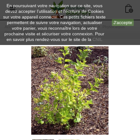
En poursuivant votre navigation sur ce site, vous
devez accepter l’utilisation et l'écriture de Cookies
0
sur votre appareil connecté. Ces petits fichiers texte
permettent de suivre votre navigation, actualiser
J'accepte
Accueil
>
Les plantes
>
Arbustes
>
Physocarpus
>
Physocarpus
votre panier, vous reconnaître lors de votre
Opulifolius Dart's Gold
prochaine visite et sécuriser votre connexion. Pour
en savoir plus rendez-vous sur le site de la
CNIL