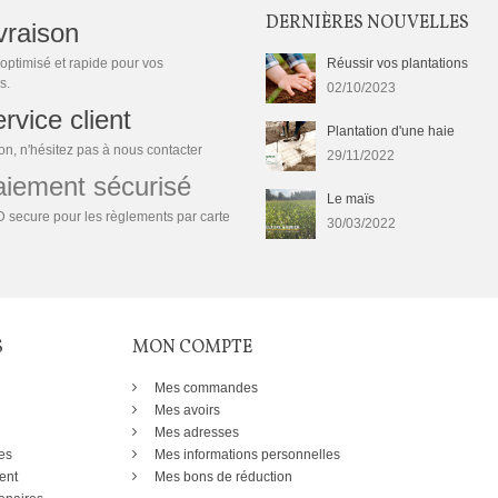
DERNIÈRES NOUVELLES
vraison
optimisé et rapide pour vos
Réussir vos plantations
s.
02/10/2023
rvice client
Plantation d'une haie
n, n'hésitez pas à nous contacter
29/11/2022
ement sécurisé
Le maïs
 secure pour les règlements par carte
30/03/2022
S
MON COMPTE
Mes commandes
Mes avoirs
Mes adresses
es
Mes informations personnelles
ent
Mes bons de réduction