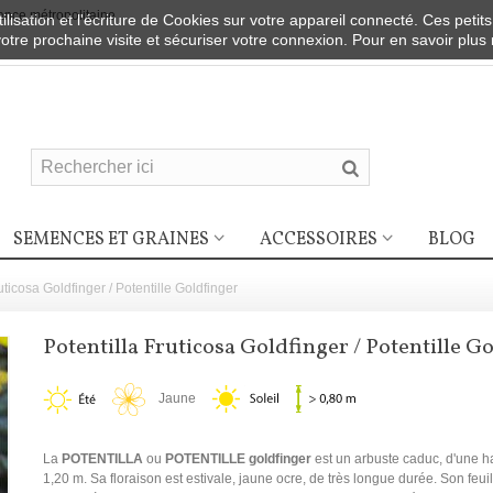
nce métropolitaine
ilisation et l'écriture de Cookies sur votre appareil connecté. Ces petits
votre prochaine visite et sécuriser votre connexion. Pour en savoir plus
SEMENCES ET GRAINES
ACCESSOIRES
BLOG
uticosa Goldfinger / Potentille Goldfinger
Potentilla Fruticosa Goldfinger / Potentille G
Jaune
La
POTENTILLA
ou
POTENTILLE goldfinger
est un arbuste caduc, d'une h
1,20 m. Sa floraison est estivale, jaune ocre, de très longue durée. Son feuill