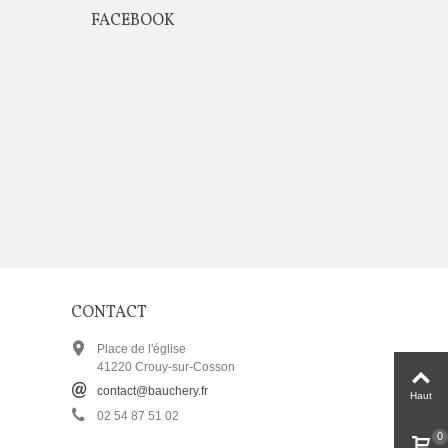
FACEBOOK
CONTACT
Place de l'église
41220 Crouy-sur-Cosson
contact@bauchery.fr
Haut
02 54 87 51 02
0