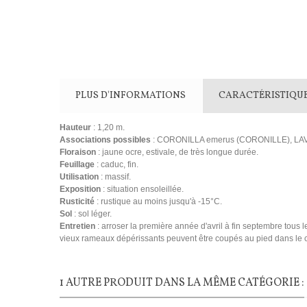
PLUS D'INFORMATIONS
CARACTÉRISTIQU
Hauteur
: 1,20 m.
Associations possibles
: CORONILLA emerus (CORONILLE), LAVAT
Floraison
: jaune ocre, estivale, de très longue durée.
Feuillage
: caduc, fin.
Utilisation
: massif.
Exposition
: situation ensoleillée.
Rusticité
: rustique au moins jusqu'à -15°C.
Sol
: sol léger.
Entretien
: arroser la première année d'avril à fin septembre tous l
vieux rameaux dépérissants peuvent être coupés au pied dans le co
1 AUTRE PRODUIT DANS LA MÊME CATÉGORIE :