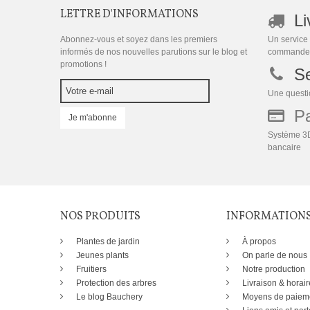
LETTRE D'INFORMATIONS
Li
Abonnez-vous et soyez dans les premiers
Un service 
informés de nos nouvelles parutions sur le blog et
commande
promotions !
Se
Une questio
Pai
Je m'abonne
Système 3D
bancaire
NOS PRODUITS
INFORMATION
Plantes de jardin
À propos
Jeunes plants
On parle de nous
Fruitiers
Notre production
Protection des arbres
Livraison & horair
Le blog Bauchery
Moyens de paiem