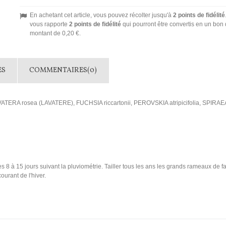
En achetant cet article, vous pouvez récolter jusqu'à
2
points de fidélité
vous rapporte
2
points de fidélité
qui pourront être convertis en un bon 
montant de
0,20 €
.
ES
COMMENTAIRES(0)
ERA rosea (LAVATERE), FUCHSIA riccartonii, PEROVSKIA atripicifolia, SPIRAEA
es 8 à 15 jours suivant la pluviométrie. Tailler tous les ans les grands rameaux de f
urant de l'hiver.