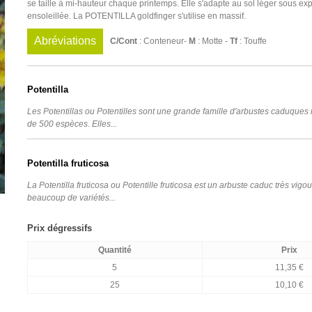
se taille à mi-hauteur chaque printemps. Elle s'adapte au sol léger sous exp
ensoleillée. La POTENTILLA goldfinger s'utilise en massif.
Abréviations
C/Cont
: Conteneur-
M
: Motte -
Tf
: Touffe
Potentilla
Les Potentillas ou Potentilles sont une grande famille d'arbustes caduques
de 500 espèces. Elles...
Potentilla fruticosa
La Potentilla fruticosa ou Potentille fruticosa est un arbuste caduc très vigo
beaucoup de variétés...
Prix dégressifs
Quantité
Prix
5
11,35 €
25
10,10 €