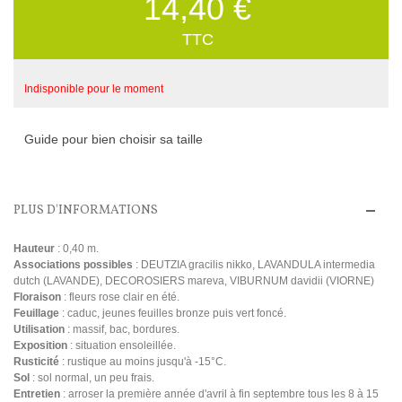
14,40 €
TTC
Indisponible pour le moment
Guide pour bien choisir sa taille
PLUS D'INFORMATIONS
Hauteur
: 0,40 m.
Associations possibles
: DEUTZIA gracilis nikko, LAVANDULA intermedia
dutch (LAVANDE), DECOROSIERS mareva, VIBURNUM davidii (VIORNE)
Floraison
: fleurs rose clair en été.
Feuillage
: caduc, jeunes feuilles bronze puis vert foncé.
Utilisation
: massif, bac, bordures.
Exposition
: situation ensoleillée.
Rusticité
: rustique au moins jusqu'à -15°C.
Sol
: sol normal, un peu frais.
Entretien
: arroser la première année d'avril à fin septembre tous les 8 à 15