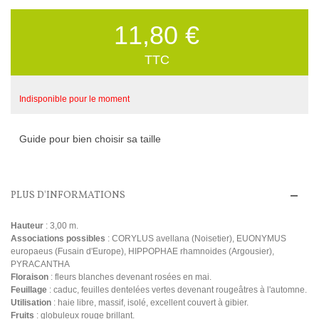
11,80 €
TTC
Indisponible pour le moment
Guide pour bien choisir sa taille
PLUS D'INFORMATIONS
Hauteur
: 3,00 m.
Associations possibles
: CORYLUS avellana (Noisetier), EUONYMUS
europaeus (Fusain d'Europe), HIPPOPHAE rhamnoides (Argousier),
PYRACANTHA
Floraison
: fleurs blanches devenant rosées en mai.
Feuillage
: caduc, feuilles dentelées vertes devenant rougeâtres à l'automne.
Utilisation
: haie libre, massif, isolé, excellent couvert à gibier.
Fruits
: globuleux rouge brillant.