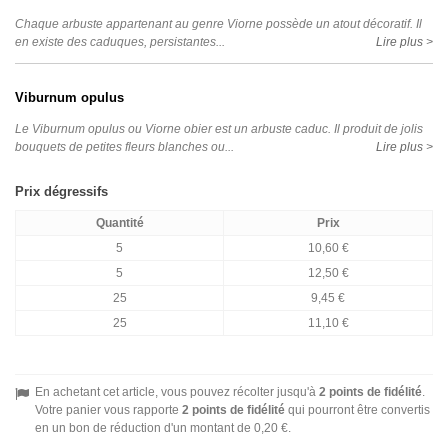
Chaque arbuste appartenant au genre Viorne possède un atout décoratif. Il
en existe des caduques, persistantes...
Lire plus >
Viburnum opulus
Le Viburnum opulus ou Viorne obier est un arbuste caduc. Il produit de jolis
bouquets de petites fleurs blanches ou...
Lire plus >
Prix dégressifs
Quantité
Prix
5
10,60 €
5
12,50 €
25
9,45 €
25
11,10 €
En achetant cet article, vous pouvez récolter jusqu'à
2
points de fidélité
.
Votre panier vous rapporte
2
points de fidélité
qui pourront être convertis
en un bon de réduction d'un montant de
0,20 €
.