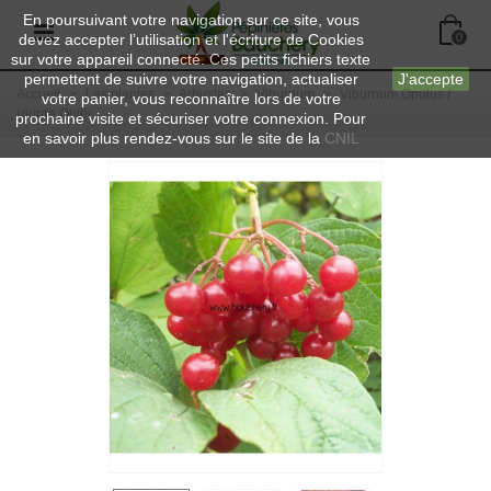
En poursuivant votre navigation sur ce site, vous
devez accepter l’utilisation et l'écriture de Cookies
0
sur votre appareil connecté. Ces petits fichiers texte
permettent de suivre votre navigation, actualiser
J'accepte
Accueil
>
Les plantes
>
Arbustes
>
Viburnum
>
Viburnum Opulus /
votre panier, vous reconnaître lors de votre
Viorne Obier
prochaine visite et sécuriser votre connexion. Pour
en savoir plus rendez-vous sur le site de la
CNIL