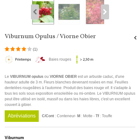
Viburnum Opulus / Viorne Obier
(
1
)
Baies rouges
Le
VIBURNUM opulus
ou
VIORNE OBIER
est un arbuste caduc, d'une
hauteur adulte de 3 m. Fleurs blanches devenant rosées en mai. Feuilles
dentelées rougeâtres à l'automne. Produit des baies rouge vif. Il s'adapte à
tous les sols sous exposition ensoleillée ou mi-ombre. Le VIBURNUM opulus
peut être utilisé en isolé, massif ou dans les haies libres, c'est un excellent
couvert à gibier.
Abréviations
C/Cont
: Conteneur-
M
: Motte -
Tf
: Touffe
Viburnum