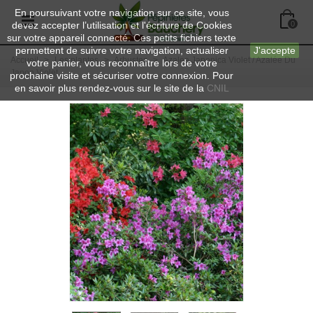
En poursuivant votre navigation sur ce site, vous
devez accepter l’utilisation et l'écriture de Cookies
0
sur votre appareil connecté. Ces petits fichiers texte
permettent de suivre votre navigation, actualiser
J'accepte
Accueil
>
Les plantes
>
Arbustes
>
Azalea Japonica Violet / Azalée Du
votre panier, vous reconnaître lors de votre
Japon Violet
prochaine visite et sécuriser votre connexion. Pour
en savoir plus rendez-vous sur le site de la
CNIL