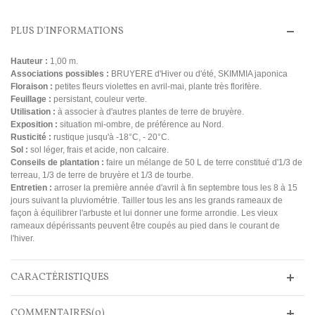
PLUS D'INFORMATIONS
Hauteur :
1,00 m.
Associations possibles :
BRUYERE d'Hiver ou d'été, SKIMMIA japonica
Floraison :
petites fleurs violettes en avril-mai, plante très florifère.
Feuillage :
persistant, couleur verte.
Utilisation :
à associer à d'autres plantes de terre de bruyère.
Exposition :
situation mi-ombre, de préférence au Nord.
Rusticité :
rustique jusqu'à -18°C, - 20°C.
Sol :
sol léger, frais et acide, non calcaire.
Conseils de plantation :
faire un mélange de 50 L de terre constitué d'1/3 de
terreau, 1/3 de terre de bruyère et 1/3 de tourbe.
Entretien :
arroser la première année d'avril à fin septembre tous les 8 à 15
jours suivant la pluviométrie. Tailler tous les ans les grands rameaux de
façon à équilibrer l'arbuste et lui donner une forme arrondie. Les vieux
rameaux dépérissants peuvent être coupés au pied dans le courant de
l'hiver.
CARACTÉRISTIQUES
COMMENTAIRES(0)