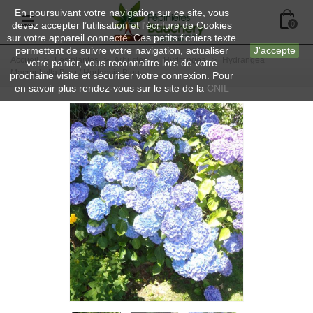
En poursuivant votre navigation sur ce site, vous
devez accepter l’utilisation et l'écriture de Cookies
0
sur votre appareil connecté. Ces petits fichiers texte
permettent de suivre votre navigation, actualiser
J'accepte
Accueil
>
Les plantes
>
Arbustes
>
Hydrangea
>
Hydrangea
votre panier, vous reconnaître lors de votre
Macrophylla Bleu / Hortensia Bleu
prochaine visite et sécuriser votre connexion. Pour
en savoir plus rendez-vous sur le site de la
CNIL