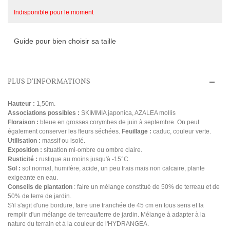
Indisponible pour le moment
Guide pour bien choisir sa taille
PLUS D'INFORMATIONS
Hauteur :
1,50m.
Associations possibles :
SKIMMIA japonica, AZALEA mollis
Floraison :
bleue en grosses corymbes de juin à septembre. On peut
également conserver les fleurs séchées.
Feuillage :
caduc, couleur verte.
Utilisation :
massif ou isolé.
Exposition :
situation mi-ombre ou ombre claire.
Rusticité :
rustique au moins jusqu'à -15°C.
Sol :
sol normal, humifère, acide, un peu frais mais non calcaire, plante
exigeante en eau.
Conseils de plantation
: faire un mélange constitué de 50% de terreau et de
50% de terre de jardin.
S'il s'agit d'une bordure, faire une tranchée de 45 cm en tous sens et la
remplir d'un mélange de terreau/terre de jardin. Mélange à adapter à la
nature du terrain et à la couleur de l'HYDRANGEA.