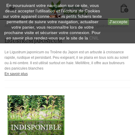
En poursuivant votre navigation sur ce site, vous
devez accepter l’utilisation et l'écriture de Cookies
0
sur votre appareil connecté. Ces petits fichiers texte
permettent de suivre votre navigation, actualiser
J'accepte
Accueil
>
Les plantes
>
Arbustes
>
Ligustrum
>
Ligustrum japonicum
votre panier, vous reconnaître lors de votre
prochaine visite et sécuriser votre connexion. Pour
en savoir plus rendez-vous sur le site de la
CNIL
LIGUSTRUM JAPONICUM
Le Ligustrum japonicum ou Troène du Japon est un arbuste à croissance
rapide, rustique et persistant. Peu exigeant, il se plaira en tous sols au soleil
ou à mi-ombre. Il est utilisé surtout en haie. Mellifère, il offre aux butineurs
des panicules blanches
En savoir plus
INDISPONIBLE