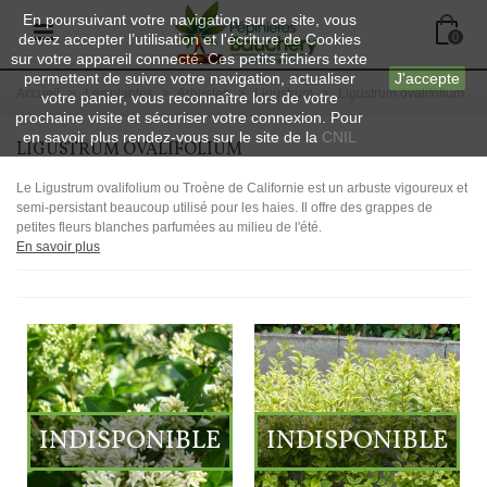
En poursuivant votre navigation sur ce site, vous
devez accepter l’utilisation et l'écriture de Cookies
0
sur votre appareil connecté. Ces petits fichiers texte
permettent de suivre votre navigation, actualiser
J'accepte
Accueil
>
Les plantes
>
Arbustes
>
Ligustrum
>
Ligustrum ovalifolium
votre panier, vous reconnaître lors de votre
prochaine visite et sécuriser votre connexion. Pour
en savoir plus rendez-vous sur le site de la
CNIL
LIGUSTRUM OVALIFOLIUM
Le Ligustrum ovalifolium ou Troène de Californie est un arbuste vigoureux et
semi-persistant beaucoup utilisé pour les haies. Il offre des grappes de
petites fleurs blanches parfumées au milieu de l'été.
En savoir plus
INDISPONIBLE
INDISPONIBLE