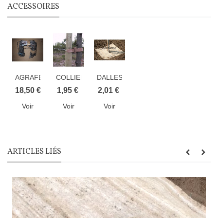
ACCESSOIRES
AGRAFES
COLLIER
DALLES
METALLIQUES
TOLTEX
SOUPLES
18,50 €
1,95 €
2,01 €
par
EN
Voir
Voir
Voir
paquet...
FIBRE
DE
JUTE
ARTICLES LIÉS