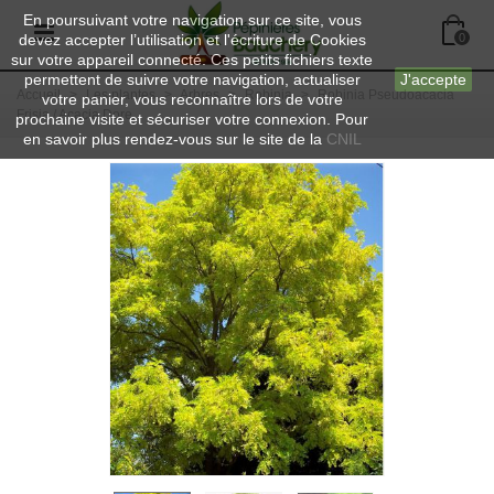
En poursuivant votre navigation sur ce site, vous
devez accepter l’utilisation et l'écriture de Cookies
0
sur votre appareil connecté. Ces petits fichiers texte
permettent de suivre votre navigation, actualiser
J'accepte
Accueil
>
Les plantes
>
Arbres
>
Robinia
>
Robinia Pseudoacacia
votre panier, vous reconnaître lors de votre
Frisia / Acacia Dore
prochaine visite et sécuriser votre connexion. Pour
en savoir plus rendez-vous sur le site de la
CNIL