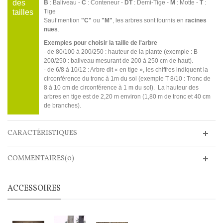
des
B
: Baliveau -
C
: Conteneur -
DT
: Demi-Tige -
M
: Motte -
T
:
tailles
Tige
Sauf mention
"C"
ou
"M"
, les arbres sont fournis en
racines
nues
.
Exemples pour choisir la taille de l'arbre
- de 80/100 à 200/250 : hauteur de la plante (exemple : B
200/250 : baliveau mesurant de 200 à 250 cm de haut).
- de 6/8 à 10/12 : Arbre dit « en tige », les chiffres indiquent la
circonférence du tronc à 1m du sol (exemple T 8/10 : Tronc de
8 à 10 cm de circonférence à 1 m du sol). La hauteur des
arbres en tige est de 2,20 m environ (1,80 m de tronc et 40 cm
de branches).
CARACTÉRISTIQUES
COMMENTAIRES(0)
ACCESSOIRES