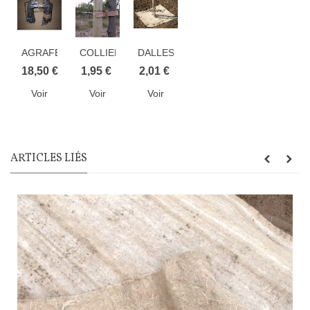
AGRAFES
COLLIER
DALLES
METALLIQUES
TOLTEX
SOUPLES
18,50 €
1,95 €
2,01 €
par
EN
Voir
Voir
Voir
paquet...
FIBRE
DE
JUTE
ARTICLES LIÉS