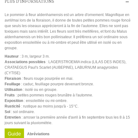
PLUS D'INFORMATIONS
Le pommier à fleur aldenhamensis est un arbre d'ornement. Magnifique en
avril/mai lors de la floraison, il donne de toutes petites pommes rouge foncé
que seuls les oiseaux apprécieront à la fin de l'automne. Elles ne sont pas
toxiques mais sans intérêt. Les fleurs sont très mellifères, et font du Malus
aldenhamensis un très bon pollinisateur. Il préférera un sol ordinaire sous
exposition ensoleillée ou à mi-ombre et peut être utilisé en isolé ou en
groupe.
Hauteur
: 3 m, largeur 3 m.
Associations possibles
: LAGERSTROEMIA indica (LILAS DES INDES),
CRATAEGUS Paul's Scarlet (AUBEPINE), LABURNUM anagyroides
(CYTISE)
Floraison
: fleurs rouge pourprée en mai.
Feuillage
: caduc, feuillage pourpre devenant bronze.
Utilisation
: isolé ou en groupe.
Fruits
: petites pommes rouges brunâtre à l'automne.
Exposition
: ensoleillée ou mi-ombre.
Rusticité
: rustique au moins jusqu'à - 15°C.
Sol
: sol ordinaire.
Entretien
: arroser la première année d'avril à fin septembre tous les 8 à 15
jours suivant la pluviométrie.
Guide
Abréviations