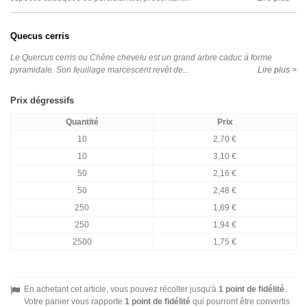
Quecus cerris
Le Quercus cerris ou Chêne chevelu est un grand arbre caduc à forme
pyramidale. Son feuillage marcescent revêt de...
Lire plus >
Prix dégressifs
Quantité
Prix
10
2,70 €
10
3,10 €
50
2,16 €
50
2,48 €
250
1,69 €
250
1,94 €
2500
1,75 €
En achetant cet article, vous pouvez récolter jusqu'à
1
point de fidélité
.
Votre panier vous rapporte
1
point de fidélité
qui pourront être convertis