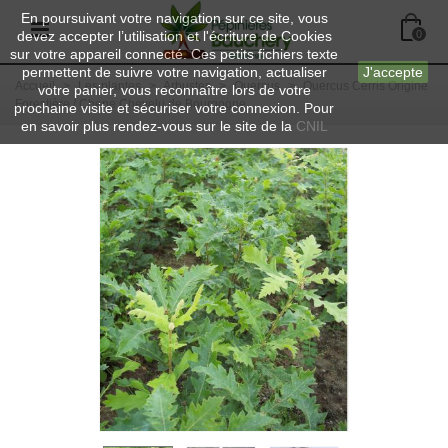
En poursuivant votre navigation sur ce site, vous
devez accepter l’utilisation et l'écriture de Cookies
0
sur votre appareil connecté. Ces petits fichiers texte
permettent de suivre votre navigation, actualiser
J'accepte
Accueil
>
Les plantes
>
Arbustes
>
Quercus
>
Quercus Cerris Origine
votre panier, vous reconnaître lors de votre
Forestière / Chene Chevelu de Bourgogne
prochaine visite et sécuriser votre connexion. Pour
en savoir plus rendez-vous sur le site de la
CNIL