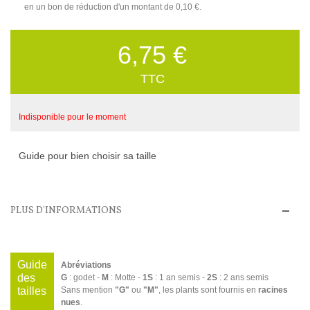
en un bon de réduction d'un montant de
0,10 €
.
6,75 €
TTC
Indisponible pour le moment
Guide pour bien choisir sa taille
PLUS D'INFORMATIONS
Guide
Abréviations
des
G
: godet -
M
: Motte -
1S
: 1 an semis -
2S
: 2 ans semis
tailles
Sans mention
"G"
ou
"M"
, les plants sont fournis en
racines
nues
.