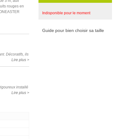
de 3 m, aux
uits rouges en
 COTONEASTER
Indisponible pour le moment
Guide pour bien choisir sa taille
t. Décoratifs, ils
Lire plus >
igoureux installé
Lire plus >