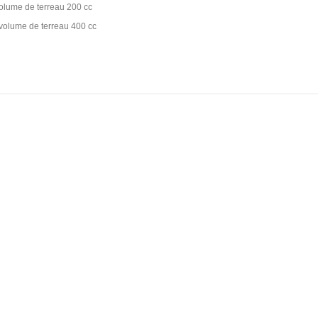
volume de terreau 200 cc
de 2 ans semis motte volume de terre