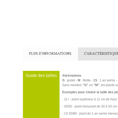
PLUS D'INFORMATIONS
CARACTÉRISTIQU
Guide des tailles
Abréviations
G
: godet -
M
: Motte -
1S
: 1 an semis -
Sans mention
"G"
ou
"M"
, les plants s
Exemples pour choisir la taille des pl
- 11+ : plant supérieur à 11 cm de haut
- 30/50 : plant mesurant de 30 à 50 cm
- 1S 50/80 : plant de 1 an semis mesu