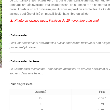
Le COTONEASTER lacteus est un arbuste persistant, d'une hauteur adulte 
rameaux arqués avec des feuilles rougissant en automne et de nombreux fr
hiver. Il préfère un sol ordinaire, nutritif sous exposition ensoleillée. Le
lacteus peut être utilisé en massif, isolé, haie libre ou taillée.
▲
Plante en racines nues, livraison du 10 novembre à fin avril.
Cotoneaster
Les Cotoneaster sont des arbustes buissonnants très rustique et peu exigean
possèdent plusieurs...
Cotoneaster lacteus
Le Cotoneaster lacteus ou Cotoneaster laiteux est un arbuste persistant et v
souvent dans une haie....
Prix dégressifs
Quantité
Prix
10
2,24 €
50
1,79 €