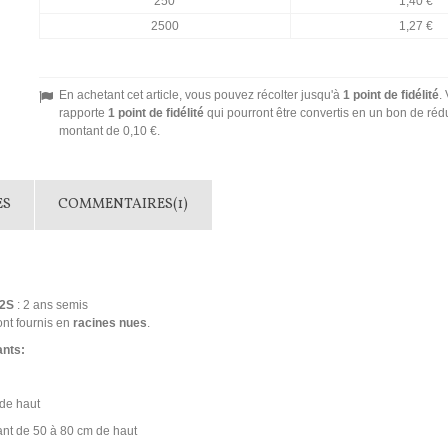
250
1,40 €
2500
1,27 €
En achetant cet article, vous pouvez récolter jusqu'à
1
point de fidélité
.
rapporte
1
point de fidélité
qui pourront être convertis en un bon de réd
montant de
0,10 €
.
ES
COMMENTAIRES(1)
2S
: 2 ans semis
ont fournis en
racines nues
.
ants:
 de haut
rant de 50 à 80 cm de haut