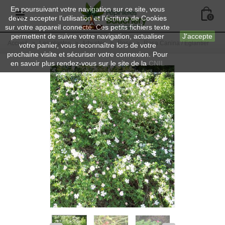
En poursuivant votre navigation sur ce site, vous
devez accepter l’utilisation et l'écriture de Cookies
0
sur votre appareil connecté. Ces petits fichiers texte
permettent de suivre votre navigation, actualiser
J'accepte
Accueil
>
Les plantes
>
Arbustes
>
Rosa
>
Rosa Canina / Eglantier
votre panier, vous reconnaître lors de votre
prochaine visite et sécuriser votre connexion. Pour
en savoir plus rendez-vous sur le site de la
CNIL