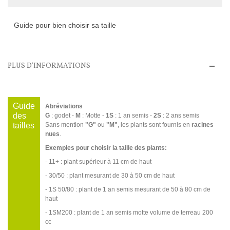
Guide pour bien choisir sa taille
PLUS D'INFORMATIONS
Guide
Abréviations
des
G
: godet -
M
: Motte -
1S
: 1 an semis -
2S
: 2 ans semis
tailles
Sans mention
"G"
ou
"M"
, les plants sont fournis en
racines
nues
.
Exemples pour choisir la taille des plants:
- 11+ : plant supérieur à 11 cm de haut
- 30/50 : plant mesurant de 30 à 50 cm de haut
- 1S 50/80 : plant de 1 an semis mesurant de 50 à 80 cm de
haut
- 1SM200 : plant de 1 an semis motte volume de terreau 200
cc