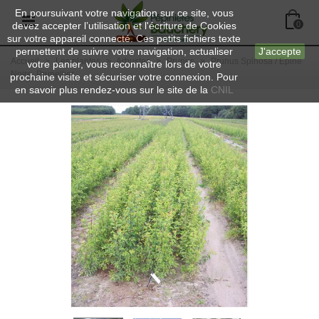
En poursuivant votre navigation sur ce site, vous
devez accepter l’utilisation et l'écriture de Cookies
0
sur votre appareil connecté. Ces petits fichiers texte
permettent de suivre votre navigation, actualiser
J'accepte
Accueil
>
Les plantes
>
Arbustes
>
Prunus
>
Prunus Spinosa / Epine
votre panier, vous reconnaître lors de votre
Noire, Prunellier
prochaine visite et sécuriser votre connexion. Pour
en savoir plus rendez-vous sur le site de la
CNIL