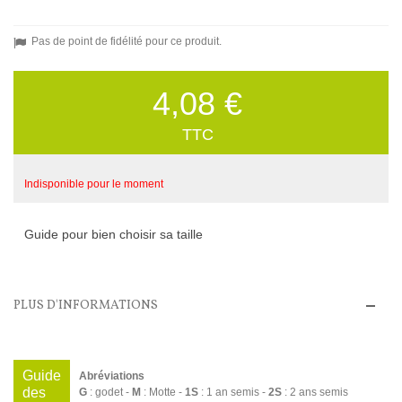
Pas de point de fidélité pour ce produit.
4,08 €
TTC
Indisponible pour le moment
Guide pour bien choisir sa taille
PLUS D'INFORMATIONS
Guide
Abréviations
des
G
: godet -
M
: Motte -
1S
: 1 an semis -
2S
: 2 ans semis