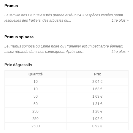
Prunus
La famille des Prunus est très grande et réunit 430 espèces variées parmi
lesquelles des fruitiers, des arbustes ou...
Lire plus >
Prunus spinosa
Le Prunus spinosa ou Epine noire ou Prunellier est un petit arbre épineux
assez répandu dans nos campagnes. Après ses...
Lire plus >
Prix dégressifs
Quantité
Prix
10
2,04 €
10
1,63 €
50
1,63 €
50
1,31 €
250
1,28 €
250
1,02 €
2500
0,92 €