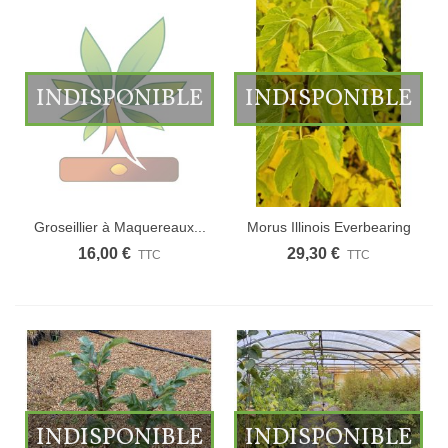
INDISPONIBLE
INDISPONIBLE
Groseillier à Maquereaux...
Morus Illinois Everbearing
/...
16,00 €
29,30 €
TTC
TTC
INDISPONIBLE
INDISPONIBLE