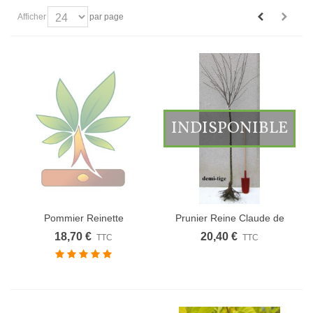
Afficher
par page
INDISPONIBLE
Pommier Reinette
Prunier Reine Claude de
D'Orléans
Bavay
18,70 €
20,40 €
TTC
TTC