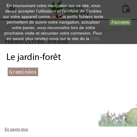
En poursuivant votre navigation sur ce site, vous
devez accepter l’utilisation et l'écriture de Cookies
0
sur votre appareil connecté. Ces petits fichiers texte
permettent de suivre votre navigation, actualiser
J'accepte
Accueil
>
Les plantes
>
Permaculture - Strates
votre panier, vous reconnaître lors de votre
prochaine visite et sécuriser votre connexion. Pour
en savoir plus rendez-vous sur le site de la
CNIL
PERMACULTURE - STRATES
Graminées
En savoir plus