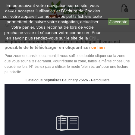
En poursuivant votre navigation sur ce site, vous
devez accepter l’utilisation et l'écriture de Cookies
0
sur votre appareil connecté. Ces petits fichiers texte
permettent de suivre votre navigation, actualiser
J'accepte
Accueil
>
Catalogue détail
votre panier, vous reconnaître lors de votre
prochaine visite et sécuriser votre connexion. Pour
en savoir plus rendez-vous sur le site de la
CNIL
En
plus de pouvoir feuilleter notre catalogue, il vous est
possible de le télécharger en cliquant sur
ce lien
Pour zoomer dans le document, il vous suffit de double-cliquer sur la zone
que vous souhaitez agrandir. Pour réduire la zone, faites la même chose une
deuxième fois. N'hésitez pas à utiliser le mode 'plein écran' pour une lecture
plus facile.
Catalogue pépinières Bauchery 25/26 - Particuliers