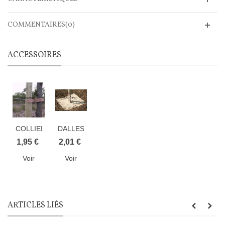
COMMENTAIRES(0)
ACCESSOIRES
COLLIER
DALLES
TOLTEX
SOUPLES
1,95 €
2,01 €
EN
Voir
Voir
FIBRE
DE
JUTE
ARTICLES LIÉS