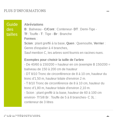
PLUS D'INFORMATIONS
Guide
Abréviations
des
B
: Baliveau -
C/Cont
: Conteneur-
DT
: Demi-Tige -
tailles
Tf
: Touffe -
T
: Tige -
Br
: Branche
Formes
:
Scion
: plant greffé à la base,
Quen
: Quenouille,
Verrier
:
Genre d'espalier à 4 branches,
Sauf mention C, les arbres sont fournis en racines nues.
Exemples pour choisir la taille de l'arbre
- De 40/60 à 150/200 = hauteur en cm (exemple B 150/200 =
baliveau de 150 à 200 cm de hauteur
- DT 8/10 Tronc de circonférence de 8 à 10 cm, hauteur du
tronc d'1,50 m, hauteur totale d'environ 2 m.
- T 8/10 Tronc de circonférence de 8 à 10 cm, hauteur du
tronc d'1,80 m, hauteur totale d'environ 2,10 m.
- Scion : plant greffé à la base, hauteur de 60 à 100 cm
environ- Tf 5/8 Br : Touffe de 5 à 8 branches- C 3L :
conteneur de 3 litres
CARACTÉRISTIQUES