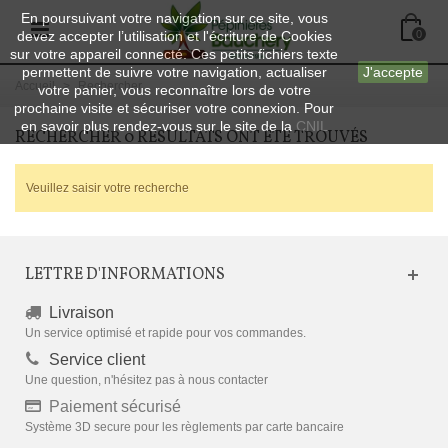
En poursuivant votre navigation sur ce site, vous
devez accepter l’utilisation et l'écriture de Cookies
0
sur votre appareil connecté. Ces petits fichiers texte
permettent de suivre votre navigation, actualiser
J'accepte
Accueil
>
Rechercher
votre panier, vous reconnaître lors de votre
prochaine visite et sécuriser votre connexion. Pour
en savoir plus rendez-vous sur le site de la
CNIL
RECHERCHER
0 RÉSULTATS ONT ÉTÉ TROUVÉS
Veuillez saisir votre recherche
LETTRE D'INFORMATIONS
Livraison
Un service optimisé et rapide pour vos commandes.
Service client
Une question, n'hésitez pas à nous contacter
Paiement sécurisé
Système 3D secure pour les règlements par carte bancaire