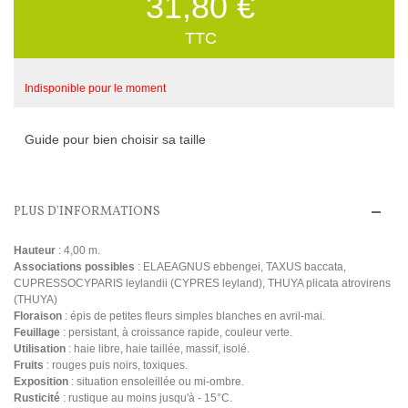
31,80 €
TTC
Indisponible pour le moment
Guide pour bien choisir sa taille
PLUS D'INFORMATIONS
Hauteur
: 4,00 m.
Associations possibles
: ELAEAGNUS ebbengei, TAXUS baccata,
CUPRESSOCYPARIS leylandii (CYPRES leyland), THUYA plicata atrovirens
(THUYA)
Floraison
: épis de petites fleurs simples blanches en avril-mai.
Feuillage
: persistant, à croissance rapide, couleur verte.
Utilisation
: haie libre, haie taillée, massif, isolé.
Fruits
: rouges puis noirs, toxiques.
Exposition
: situation ensoleillée ou mi-ombre.
Rusticité
: rustique au moins jusqu'à - 15°C.