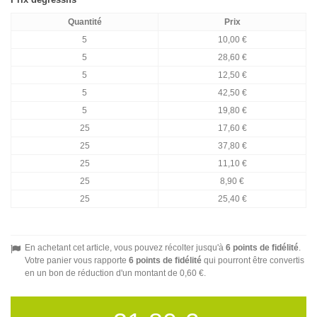
Quantité
Prix
5
10,00 €
5
28,60 €
5
12,50 €
5
42,50 €
5
19,80 €
25
17,60 €
25
37,80 €
25
11,10 €
25
8,90 €
25
25,40 €
En achetant cet article, vous pouvez récolter jusqu'à
6
points de fidélité
.
Votre panier vous rapporte
6
points de fidélité
qui pourront être convertis
en un bon de réduction d'un montant de
0,60 €
.