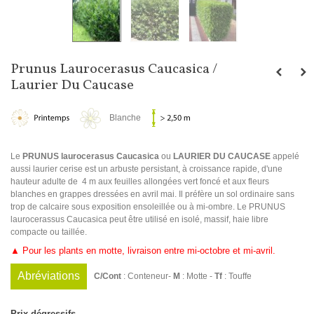
Prunus Laurocerasus Caucasica /
Laurier Du Caucase
Blanche
Le
PRUNUS laurocerasus Caucasica
ou
LAURIER DU CAUCASE
appelé
aussi laurier cerise est un arbuste persistant, à croissance rapide, d'une
hauteur adulte de 4 m aux feuilles allongées vert foncé et aux fleurs
blanches en grappes dressées en avril mai. Il préfère un sol ordinaire sans
trop de calcaire sous exposition ensoleillée ou à mi-ombre. Le PRUNUS
laurocerassus Caucasica peut être utilisé en isolé, massif, haie libre
compacte ou taillée.
▲ Pour les plants en motte, livraison entre mi-octobre et mi-avril.
Abréviations
C/Cont
: Conteneur-
M
: Motte -
Tf
: Touffe
Prix dégressifs